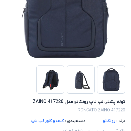
کوله پشتی لپ تاپ رونکاتو مدل ZAINO 417220
RONCATO ZAINO 417220
برند :
رونکاتو
دسته‌بندی :
کیف و کاور لپ تاپ