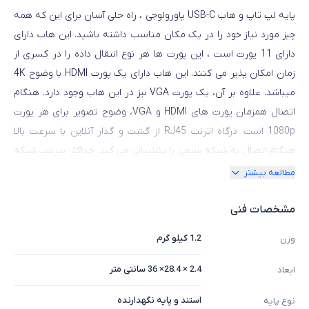
پایه لپ تاپ و هاب USB-C پاورولوجی ، راه حلی آسان برای این که همه
چیز مورد نیاز خود را در یک مکان مناسب داشته باشید. این هاب دارای
دارای 11 پورت است ، این پورت ها هر نوع انتقال داده را در کسری از
زمان امکان پذیر می کنند. این هاب دارای یک پورت HDMI با وضوح 4K
میباشد. علاوه بر آن، یک پورت VGA نیز در این هاب وجود دارد. هنگام
اتصال همزمان پورت های HDMI و VGA، وضوح تصویر برای هر پورت
1080p است. درگاه اترنت RJ45 از گشت و گذار آنلاین با سرعت بالا
هنگام اتصال به شبکه سیمی را پشتیبانی می کند. حداکثر سرعت شبکه
1000 مگابیت بر ثانیه است. علاوه بر این، می توانید اجزای دیگری مانند
مطالعه بیشتر
اسلات کارت SD، اسلات کارت TF و جک 3.5 میلی متری صدا را در این
هاب بیابید. از طرف دیگر در این هاب، یک پورت USB-C PD موجود
مشخصات فنی
است که می تواند از شارژ با سرعت 100 وات پشتیبانی کند. علاوه بر
1.2 کیلو گرم
وزن
این، در این هاب دو پورت USB2.0 و دو پورت USB3.0 با سرعت تبدیل
480 مگابیت بر ثانیه و 5 گیگابیت در ثانیه وجود دارد. این هاب مجهز به
2.4 × 28.4× 36 سانتی متر
ابعاد
یک شارژر بی سیم است. این شارژر وایرلس می تواند هر دستگاهی را تا
استند و پایه نگهدارنده
نوع پایه
10 وات تغذیه کند. این دستگاه از گوشی های هوشمند اندروید و iOS