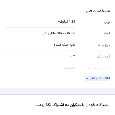
مشخصات فنی
1.25 کیلوگرم
وزن
38x27.8x5.5 سانتی متر
ابعاد
پایه خنک کننده
نوع پایه
2 عدد
تعداد فن
پلاستیک
جنس بدنه پایه
اطلاعات بیشتر
مناسب برای لپ تاپ های تا 17 اینچ - جنس بدنه
سایر توضیحات
آلومینیوم و پلاستیک ABS
دیدگاه خود را با دیگران به اشتراک بگذارید...