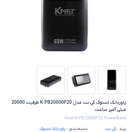
پاوربانک استوک کی نت مدل K-PB20000P20 ظرفیت 20000
میلی آمپر ساعت
Kinet K-PB20000P20 PowerBank
برند :
کی نت
دسته‌بندی :
پاوربانک استوک