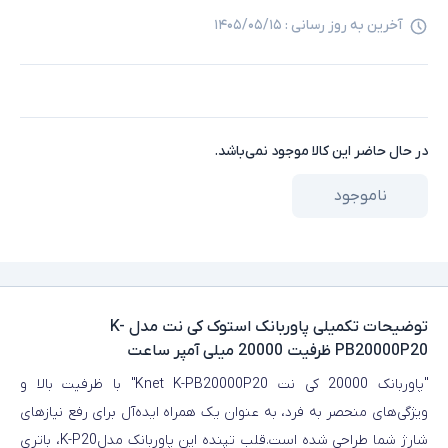
آخرین به روز رسانی :
۱۴۰۵/۰۵/۱۵
در حال حاضر این کالا موجود نمی‌باشد.
ناموجود
توضیحات تکمیلی
پاوربانک استوک کی نت مدل K-
PB20000P20 ظرفیت 20000 میلی آمپر ساعت
"پاوربانک 20000 کی نت Knet K-PB20000P20" با ظرفیت بالا و
ویژگی‌های منحصر به فرد، به عنوان یک همراه ایده‌آل برای رفع نیازهای
شارژ شما طراحی شده است.قلب تپنده این پاوربانک مدلK-P20، باتری