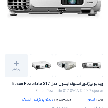
بیشتر
ویدیو پرژکتور استوک اپسون مدل Epson PowerLite S17
Epson PowerLite S17 SVGA 3LCD Projector
برند :
اپسون
دسته‌بندی :
ویدئو پروژکتور استوک