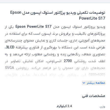
توضیحات تکمیلی
ویدیو پرژکتور استوک اپسون مدل Epson
PowerLite S17
ویدیو پروژکتور استوک اپسون مدل
Epson PowerLite S17
یکی از
پروژکتورهای باکیفیت و پرفروش برند اپسون است که برای استفاده در
محیط‌های آموزشی، اداری، جلسات کاری و نمایش محتوای چندرسانه‌ای
طراحی شده است. این دستگاه با بهره‌گیری از فناوری پیشرفته
3LCD
،
تصاویری شفاف، رنگ‌هایی زنده و روشنایی مطلوب ارائه می‌دهد و به
لطف شدت روشنایی
2700
انسی‌لومن، امکان نمایش تصاویر در
محیط‌های دارای نور معمولی را نیز فراهم می‌کند. رزولوشن
SVGA
(800×600)
این پروژکتور برای ارائه اسلایدها، نمایش فایل‌های
آموزشی، فیلم و محتوای تصویری روزمره کاملاً مناسب بوده و نسبت
مطالعه بیشتر
کنتراست مطلوب آن باعث نمایش جزئیات بهتر در تصاویر می‌شود. وجود
درگاه
HDMI
در کنار سایر ورودی‌های کاربردی، اتصال آسان به لپ‌تاپ،
مشخصات فنی
کامپیوتر، گیرنده‌های دیجیتال و سایر دستگاه‌های چندرسانه‌ای را
2.4 کیلوگرم
وزن
امکان‌پذیر کرده است. این محصول به‌صورت استوک عرضه می‌شود و