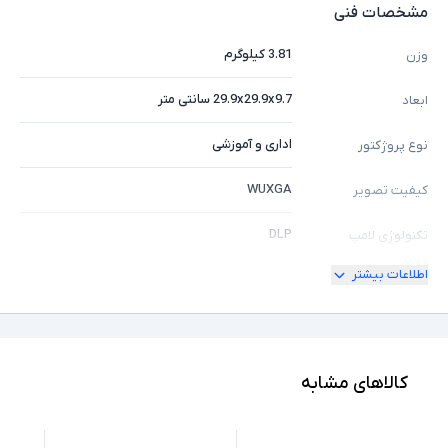
مشخصات فنی
3.81 کیلوگرم
وزن
29.9x29.9x9.7 سانتی متر
ابعاد
اداری و آموزشی
نوع پروژکتور
WUXGA
کیفیت تصویر
DLP
تکنولوژی لامپ
اطلاعات بیشتر
3500 انسی لومن
شدت روشنایی
20000 ساعت
طول عمر لامپ
20000:1
کنتراست
کالاهای مشابه
ندارد
اتصال شبکه کابلی