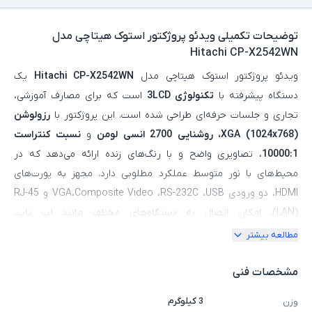
توضیحات تکمیلی
ویدئو پروژکتور استوک هیتاچی مدل
Hitachi CP-X2542WN
ویدئو پروژکتور استوک هیتاچی مدل
Hitachi CP-X2542WN
یک
دستگاه پیشرفته با
تکنولوژی 3LCD
است که برای مصارف آموزشی،
تجاری و جلسات حرفه‌ای طراحی شده است. این پروژکتور با
رزولوشن
XGA (1024x768)، روشنایی 2700 انسی لومن
و
نسبت کنتراست
10000:1
، تصاویری واضح و با رنگ‌های زنده ارائه می‌دهد که در
محیط‌های با نور متوسط عملکرد مطلوبی دارد. مجهز به پورت‌های
HDMI، دو ورودی VGA،Composite Video ،RS-232C ،USB و RJ-45
(LAN)، امکان اتصال به دستگاه‌های مختلف مانند لپ‌ تاپ،
پخش‌کننده‌های رسانه‌ای و شبکه را فراهم می‌کند. وزن 3 کیلوگرمی و
مطالعه بیشتر
ابعاد جمع‌ و جور (32x24.5x8.5 سانتی‌متر) آن را برای نصب و جابجایی
مناسب می‌سازد.
عمر لامپ تا 5000 ساعت در حالت استاندارد و 10000
مشخصات فنی
ساعت در حالت اقتصادی
است. ویژگی‌هایی مانند پشتیبانی از اتصال
3 کیلوگرم
وزن
شبکه LAN،
تصحیح کیستون دستی (±30 درجه عمودی و افقی)
،