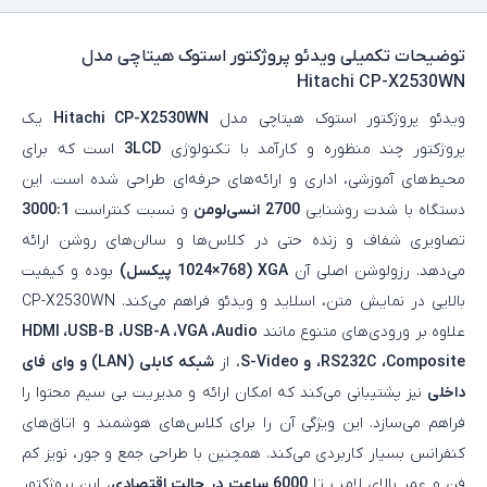
توضیحات تکمیلی
ویدئو پروژکتور استوک هیتاچی مدل
Hitachi CP-X2530WN
ویدئو پروژکتور استوک هیتاچی مدل
Hitachi CP-X2530WN
یک
پروژکتور چند منظوره و کارآمد با تکنولوژی
3LCD
است که برای
محیط‌های آموزشی، اداری و ارائه‌های حرفه‌ای طراحی شده است. این
دستگاه با شدت روشنایی
2700 انسی‌لومن
و نسبت کنتراست
3000:1
تصاویری شفاف و زنده حتی در کلاس‌ها و سالن‌های روشن ارائه
می‌دهد. رزولوشن اصلی آن
XGA (1024×768 پیکسل)
بوده و کیفیت
بالایی در نمایش متن، اسلاید و ویدئو فراهم می‌کند. CP-X2530WN
علاوه بر ورودی‌های متنوع مانند
HDMI ،USB-B ،USB-A ،VGA ،Audio
،RS232C ،Composite و S-Video
، از
شبکه کابلی (LAN) و وای‌ فای
داخلی
نیز پشتیبانی می‌کند که امکان ارائه و مدیریت بی‌ سیم محتوا را
فراهم می‌سازد. این ویژگی آن را برای کلاس‌های هوشمند و اتاق‌های
کنفرانس بسیار کاربردی می‌کند. همچنین با طراحی جمع‌ و جور، نویز کم
فن و عمر بالای لامپ تا
6000 ساعت در حالت اقتصادی
، این پروژکتور