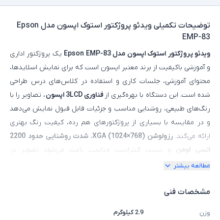
توضیحات تکمیلی
ویدئو پروژکتور استوک اپسون مدل Epson
EMP-83
ویدئو پروژکتور استوک اپسون مدل Epson EMP-83
یک پروژکتور اداری
و آموزشی باکیفیت از برند معتبر اپسون است که برای نمایش اسلایدها،
محتوای آموزشی، جلسات کاری و استفاده در کلاس‌های درس طراحی
شده است. این دستگاه با بهره‌گیری از
فناوری 3LCD اپسون
، تصاویر را با
رنگ‌های طبیعی، روشنایی مناسب و جزئیات قابل قبول نمایش می‌دهد
و در مقایسه با بسیاری از پروژکتورهای هم‌ رده، کیفیت رنگ بهتری
ارائه می‌کند.
رزولوشن XGA (1024×768)
،
شدت روشنایی حدود
2200
انسی‌ لومن
و نسبت کنتراست مناسب باعث می‌شود تصویر در
محیط‌های اداری و آموزشی با نور کنترل‌شده به‌ خوبی قابل مشاهده
مطالعه بیشتر
باشد. ویدئو پروژکتور Epson EMP-83 از ورودی‌های متنوعی مانند
VGA ،S-Video و Composite پشتیبانی می‌کند و امکان اتصال به انواع
مشخصات فنی
رایانه‌ها، لپ‌ تاپ‌ ها و تجهیزات صوتی و تصویری را فراهم می‌سازد.
2.9 کیلوگرم
وزن
کیفیت ساخت مطلوب، طول عمر مناسب لامپ، عملکرد پایدار و هزینه