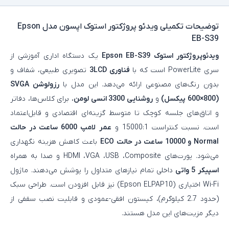
توضیحات تکمیلی
ویدئو پروژکتور استوک اپسون مدل Epson
EB-S39
ویدئوپروژکتور استوک Epson EB-S39
یک دستگاه اداری آموزشی از
سری PowerLite است که با
فناوری 3LCD
تصویری طبیعی، شفاف و
بدون رنگ‌های مصنوعی ارائه می‌دهد. این مدل با
رزولوشن SVGA
(‏800×600‏ پیکسل)
و
روشنایی 3300 انسی لومن
، برای کلاس‌ها، دفاتر
و اتاق‌های جلسه کوچک تا متوسط گزینه‌ای اقتصادی و قابل‌اعتماد
است. نسبت کنتراست 15000:1 و
عمر لامپ 6000 ساعت در حالت
Normal و 10000 ساعت در حالت ECO
باعث کاهش هزینه نگهداری
می‌شود. پورت‌های HDMI ،VGA ،USB ،Composite و صدا به همراه
اسپیکر 5 واتی
داخلی تمام نیازهای متداول را پوشش می‌دهند. ماژول
Wi-Fi اختیاری (Epson ELPAP10) نیز قابل افزودن است. طراحی سبک
(حدود 2.7 کیلوگرم)، کیستون افقی-عمودی و قابلیت نصب سقفی از
دیگر مزیت‌های این مدل هستند.