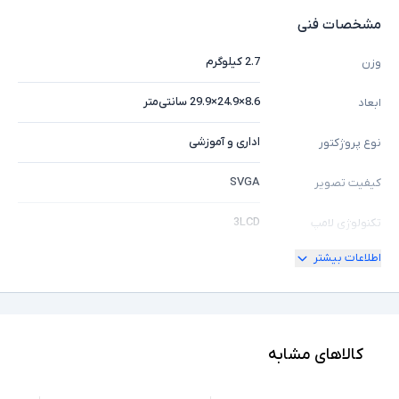
مشخصات فنی
2.7 کیلوگرم
وزن
8.6×24.9×29.9 سانتی‌متر
ابعاد
اداری و آموزشی
نوع پروژکتور
SVGA
کیفیت تصویر
3LCD
تکنولوژی لامپ
اطلاعات بیشتر
3300 لومن انسی لومن
شدت روشنایی
10000 ساعت
طول عمر لامپ
15000:1
کنتراست
کالاهای مشابه
ندارد
اتصال شبکه کابلی