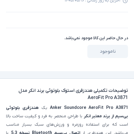
آخرین به روز رسانی :
۱۴۰۵/۰۵/۱۶
در حال حاضر این کالا موجود نمی‌باشد.
ناموجود
توضیحات تکمیلی
هندزفری استوک بلوتوثی برند انکر مدل
AeroFit Pro A3871
Anker Soundcore AeroFit Pro A3871
یک
هندزفری بلوتوثی
بی‌سیم از برند معتبر انکر
با طراحی منحصر به‌ فرد و کیفیت ساخت بالا
است که برای استفاده روزمره و ورزش‌های سبک بسیار مناسب
می‌باشد. این هندزفری از
اتصال بی‌سیم Bluetooth نسخه 5.3
با