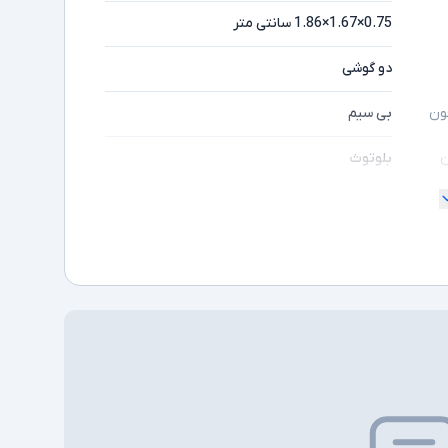
0.75×1.67×1.86 سانتی متر
دو گوشی
بی سیم
ون
بلوتوث
ن
دارد
دارای باتری با دوام 70 ساعته