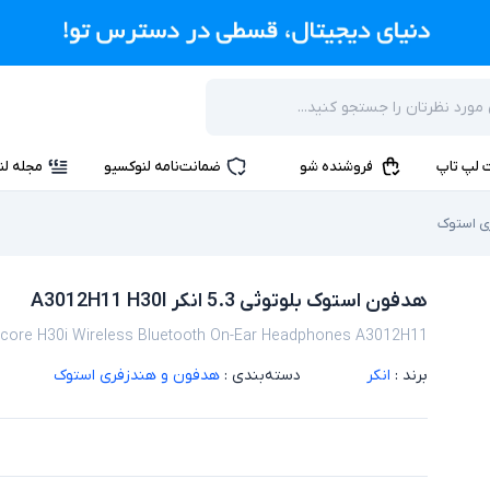
 لپ تاپ
فروشنده شو
ضمانت‌نامه لنوکسیو
مجله لن
ی استوک
هدفون استوک بلوتوثی 5.3 انکر A3012H11 H30I
core H30i Wireless Bluetooth On-Ear Headphones A3012H11
برند :
انکر
دسته‌بندی :
هدفون و هندزفری استوک