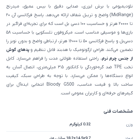
نئودیمیومی با برش لیزری، صدایی دقیق با بیس عمیق، میدرنج
(MidRange) واضح و تریبل شفاف ارائه می‌دهد. پاسخ فرکانسی آن ۲۰
تا ۲۰۰۰۰ هرتز و حساسیت ۱۰۰ دسی‌ بل است که برای تجربه‌ای فراگیر در
بازی‌ها و موسیقی مناسب است. میکروفون تلسکوپی با حساسیت ۵۸
دسی‌بل و پاسخ فرکانسی ۵۰ تا ۱۶۰۰۰ هرتز، ارتباطی واضح و بدون نویز را
تضمین می‌کند. طراحی ارگونومیک با هدبند قابل تنظیم و
پدهای گوش
از جنس چرم نرم
، راحتی استفاده طولانی‌ مدت را فراهم می‌سازد. کابل
تخت TPE ضد گره‌خوردگی با کانکتور ۳.۵ میلی‌متری، اتصال آسان به
انواع دستگاه‌ها را ممکن می‌سازد. با توجه به طراحی سبک، کیفیت
ساخت بالا و قیمت مناسب، Bloody G500 انتخابی ایده‌آل برای
گیمرهای حرفه‌ای و کاربران عمومی است.
مشخصات فنی
0.32 کیلوگرم
وزن
9.7×14.5×18.2 سانتی متر
ابعاد