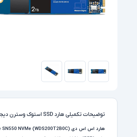
توضیحات تکمیلی
هارد SSD استوک وسترن دیجیتال مدل WDC BLUE WDS200 2TBSSD
هارد اس اس دی Western Digital 2TB WD Blue SN550 NVMe (WDS200T2B0C)