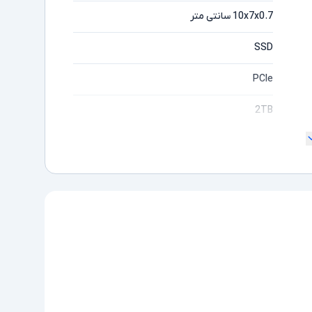
10x7x0.7 سانتی متر
SSD
PCIe
2TB
ظرفیت 2 ترابایت - مصرف برق پایین 75mw -
میانگین عمر 1.7 میلیون ساعت - سرعت خواندن
اطلاعات تا 2600 مگابیت بر ثانیه - سرعت نوشتن
اطلاعات تا 1800مگابیت بر ثانیه