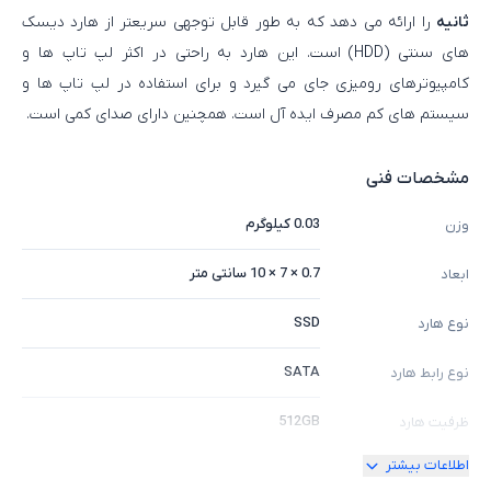
ثانیه
را ارائه می دهد که به طور قابل توجهی سریعتر از هارد دیسک
های سنتی (HDD) است. این هارد به راحتی در اکثر لپ تاپ ها و
کامپیوترهای رومیزی جای می گیرد و برای استفاده در لپ تاپ ها و
سیستم های کم مصرف ایده آل است. همچنین دارای صدای کمی است.
مشخصات فنی
0.03 کیلوگرم
وزن
0.7 × 7 × 10 سانتی متر
ابعاد
SSD
نوع هارد
SATA
نوع رابط هارد
512GB
ظرفیت هارد
اطلاعات بیشتر
ظرفیت 480 گیگابایت - دارای رابط SATA 3.0 -
سایر توضیحات