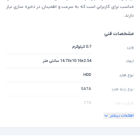
مناسب برای کاربرانی است که به سرعت و اطمینان در ذخیره‌ سازی نیاز
دارند .
مشخصات فنی
0.7 کیلوگرم
وزن
14.73x10.16x2.54 سانتی متر
ابعاد
HDD
نوع هارد
SATA
نوع رابط هارد
2TB
ظرفیت هارد
اطلاعات بیشتر
مجهز به فناوری WD AllFrame - ماکزیمم دمای
عملکرد 149 درجه فارنهایت - فرم فکتور (سایز هد)
سایر توضیحات
3.5 اینچ - سرعت چرخش 7200 دور در دقیقه