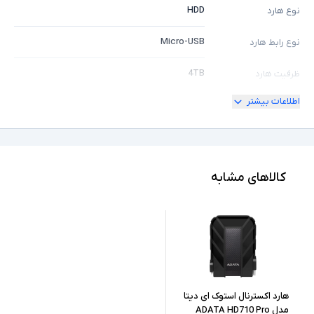
HDD
نوع هارد
Micro-USB
نوع رابط هارد
4TB
ظرفیت هارد
اطلاعات بیشتر
نوع اتصال با سیم
سایر توضیحات
کالاهای مشابه
هارد اکسترنال استوک ای دیتا
مدل ADATA HD710 Pro