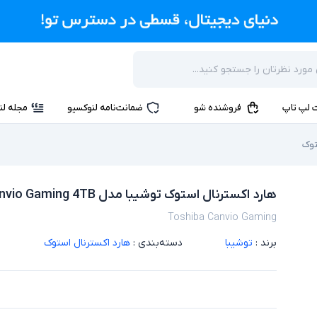
 لپ تاپ
فروشنده شو
ضمانت‌نامه لنوکسیو
مجله لن
توک
هارد اکسترنال استوک توشیبا مدل Canvio Gaming 4TB
Toshiba Canvio Gaming
برند :
توشیبا
دسته‌بندی :
هارد اکسترنال استوک