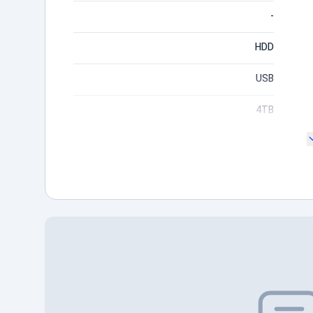
-
HDD
USB
4TB
سایر قابلیت‌ها امکان ذخیره سازی بیش از 100
بازی