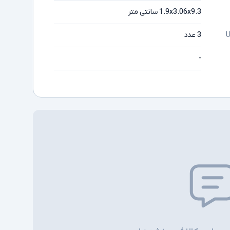
1.9x3.06x9.3 سانتی متر
3 عدد
-