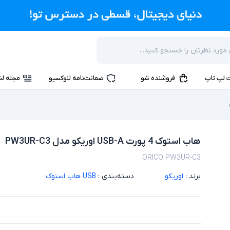
 لپ تاپ
فروشنده شو
ضمانت‌نامه لنوکسیو
مجله لن
هاب استوک 4 پورت USB-A اوریکو مدل PW3UR-C3
ORICO PW3UR-C3
برند :
اوریکو
دسته‌بندی :
USB هاب استوک