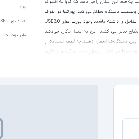
 به شما این امکان را می دهد که فوراً به اشتراک
ابعاد
 از وضعیت دستگاه مطلع می کند. پورتها در اطراف
به گونه ای چیده شده اند تا درهنگام استفاده کمترین تداخل را داشته باشند.وجود پورت های USB3.0
تعداد پورت USB
 گیگابیت بر ثانیه را امکان پذیر می کنند. این به شما امکان می‌دهد
سایر توضیحات
بین دستگاه‌ها انتقال دهید. به لطف استفاده از
ی مطلوب حفظ می کند. این برای حفظ عملکرد و پایداری،
ویژگی طول عمر و قابلیت اطمینان دستگاه شما را
تضمین می کند.به صورت خلاصه می توان گفت با استفاده از هاب تایپ سی Baseus UltraJoy Series BS-
 را به سرعت یک چشم بر همزدن افزایش دهید. این
ایستگاه اتصال دارای 4+1 پورت مختلف از جمله 4x USB3.0 و USB-C می باشد. با انواع سیستم عامل
Windows, کاملاً سازگار است و طراحی جمع و جور و وزن کم آن باعث می شود