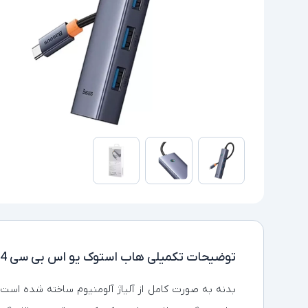
توضیحات تکمیلی
هاب استوک یو اس بی سی 4 پورت بیسوس BS-OH108
بدنه به صورت کامل از آلیاژ آلومنیوم ساخته شده است 