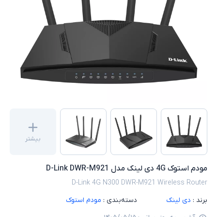
بیشتر
مودم استوک 4G دی لینک مدل D-Link DWR-M921
D-Link 4G N300 DWR-M921 Wireless Router
برند :
دی لینک
دسته‌بندی :
مودم استوک