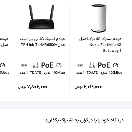
آداپتور
اقلام همراه
سیم کارت خور - منبع تغذیه آداپتور 12 ولت 1.5 آمپر
- قابلیت اتصال همزمان 32 کاربر - دارای یک پورت
سایر امکانات
USB
مودم استوک 4G نوکیا مدل
مودم استوک 4G تی پی لینک
Nokia FastMile 4G
مدل TP-Link TL-MR6500v
مدل TP-Link TL-MR600
Gateway 1
100Mbps
ندارد
TD/LTE
1 عدد
100Mbps
ندارد
TD/LTE
1 عدد
0Mbps
۷,۸۰۶,۰۰۰
۶,۰۱۹,۰۰۰
تومان
تومان
دیدگاه خود را با دیگران به اشتراک بگذارید...