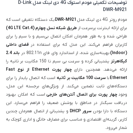
توضیحات تکمیلی
مودم استوک 4G دی لینک مدل D-Link
DWR-M921
مودم روتر 4G دی‌ لینک مدل
DWR-M921
یک دستگاه تلفیقی است که
برای ارائه اینترنت پرسرعت از
طریق شبکه نسل چهارم (4G LTE Cat.4)
طراحی شده و به طور همزمان امکان اتصال بی‌سیم و با سیم را برای
کاربران فراهم می‌کند. این مدل که برای استفاده در
فضای داخلی
(Indoor)
بهینه‌سازی شده، از استاندارد وای‌ فای 802.11n در
باند 2.4
گیگاهرتز
پشتیبانی کرده و سرعت بی‌ سیم تا 150 مگابیت بر ثانیه را
ارائه می‌دهد. همچنین دارای
چهار پورت Ethernet از نوع Fast
Ethernet
با
سرعت 100 مگابیت بر ثانیه
است که اتصال پایدار را برای
دستگاه‌های ثابت تضمین می‌کند. از ویژگی‌های برجسته این مدل،
وجود
چهار پورت برای اتصال آنتن‌های خارجی
است که امکان بهبود
دریافت سیگنار در مناطق با پوشش ضعیف را فراهم می‌سازد. این
دستگاه با دارا بودن
سرور DHCP
و پشتیبانی از اتصال همزمان چندین
کاربر، گزینه‌ای اقتصادی و مناسب برای مصارف خانگی و اداری کوچک به
شمار می‌رود.