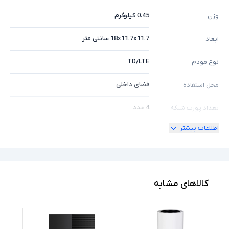
0.45 کیلوگرم
وزن
18x11.7x11.7 سانتی متر
ابعاد
TD/LTE
نوع مودم
فضای داخلی
محل استفاده
4 عدد
تعداد پورت شبکه
اطلاعات بیشتر
1Gbps
سرعت پورت شبکه
داخلی
تعداد آنتن
2.4GHz , 5GHz
فرکانس قابل پشتیبانی
کالاهای مشابه
ندارد
پشتیبانی از PoE
آداپتور
اقلام همراه