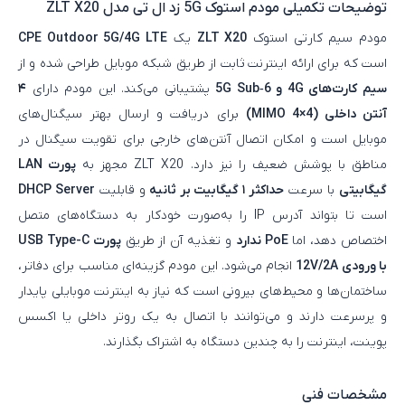
توضیحات تکمیلی
مودم استوک 5G زد ال تی مدل ZLT X20
مودم سیم‌ کارتی استوک
ZLT X20
یک
CPE Outdoor 5G/4G LTE
است که برای ارائه اینترنت ثابت از طریق شبکه موبایل طراحی شده و از
سیم‌ کارت‌های 4G و 5G Sub‑6
پشتیبانی می‌کند. این مودم دارای
۴
آنتن داخلی (4×4 MIMO)
برای دریافت و ارسال بهتر سیگنال‌های
موبایل است و امکان اتصال آنتن‌های خارجی برای تقویت سیگنال در
مناطق با پوشش ضعیف را نیز دارد. ZLT X20 مجهز به
پورت LAN
گیگابیتی
با سرعت
حداکثر ۱ گیگابیت بر ثانیه
و قابلیت
DHCP Server
است تا بتواند آدرس IP را به‌صورت خودکار به دستگاه‌های متصل
اختصاص دهد، اما
PoE ندارد
و تغذیه آن از طریق
پورت USB Type-C
با ورودی 12V/2A
انجام می‌شود. این مودم گزینه‌ای مناسب برای دفاتر،
ساختمان‌ها و محیط‌های بیرونی است که نیاز به اینترنت موبایلی پایدار
و پرسرعت دارند و می‌توانند با اتصال به یک روتر داخلی یا اکسس‌
پوینت، اینترنت را به چندین دستگاه به اشتراک بگذارند.
مشخصات فنی