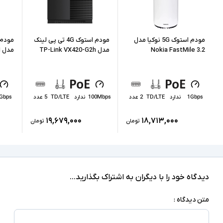
دارای هیت سینک - نشانگر LED - پشتیبانی از 32
کاربر - سیم کارت خور - منبع انرژی آداپتور برق -
سایر امکانات
قابلیت تجمیع فرکانسی
مودم استوک 5G نوکیا مدل
مودم استوک 4G تی پی لینک
Nokia FastMile 3.2
مدل TP-Link VX420-G2h
مدل D-Link DWR-2000M
1Gbps
ندارد
TD/LTE
2 عدد
100Mbps
ندارد
TD/LTE
5 عدد
Gbps
۱۹,۶۷۹,۰۰۰
۱۸,۷۱۳,۰۰۰
تومان
تومان
دیدگاه خود را با دیگران به اشتراک بگذارید...
متن دیدگاه :