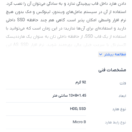
دادن هارد داخل قاب پیچیدگی ندارد و به سادگی می‌توان آن را نصب کرد.
استفاده از آن در سیستم‌ عامل‌های ویندوز، لینوکس و مک بدون هیچ
نرم افزار واسطی امکان پذیر است. گاهی هم چند حافظه SSD داخلی
دارید و استفاده‌ای برای آن‌ها ندارید؛ در این زمان است که می‌توانید با
استفاده از یک قاب SSD، از حافظه داخلی‌ تان به عنوان یک هارددیسک
اکسترنال با سرعت خیلی عالی بهره‌مند شوید. نرم افزار AS SSD این
هارد دیسک نشان می‌دهد که سرعت خواندن واقعی آن 409.42
مطالعه بیشتر
مگابایت بر ثانیه و سرعت نوشتن آن 403.31 مگابایت بر ثانیه می‌رسد.
اگرچه به استاندارد 490 مگابایت بر ثانیه نمی‌رسد، داده‌ها نسبتاً نزدیک
مشخصات فنی
هستند و نسبت اخلاف آن خیلی زیاد نیست. در تست داده‌های
92 گرم
وزن
CrystalDiskMark، سرعت خواندن و نوشتن آن به ترتیب به 454.30
مگابایت بر ثانیه و 438.23 مگابایت بر ثانیه رسید. این داده‌ها بیشتر به
1.45×8×13 سانتی متر
ابعاد
استاندارد 490 مگابایت بر ثانیه نزدیک است که اساسا به همان سطح
HDD, SSD
نوع هارد
رسیده است.
Micro B
نوع رابط هارد