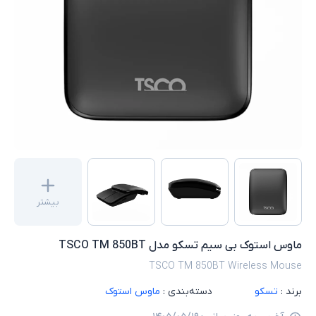
بیشتر
ماوس استوک بی سیم تسکو مدل TSCO TM 850BT
TSCO TM 850BT Wireless Mouse
برند :
تسکو
دسته‌بندی :
ماوس استوک