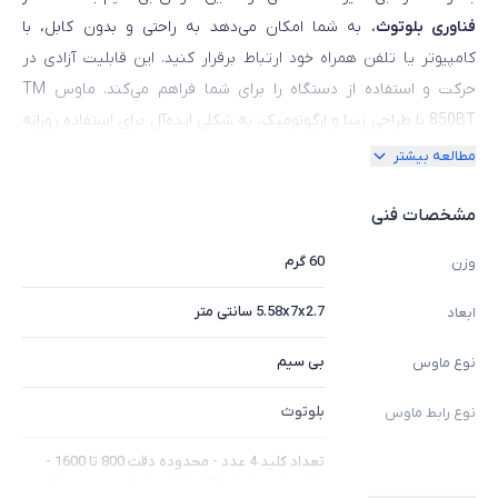
فناوری بلوتوث
، به شما امکان می‌دهد به راحتی و بدون کابل، با
کامپیوتر یا تلفن همراه خود ارتباط برقرار کنید. این قابلیت آزادی در
حرکت و استفاده از دستگاه را برای شما فراهم می‌کند. ماوس TM
850BT با طراحی زیبا و ارگونومیک، به شکلی ایده‌آل برای استفاده روزانه
طراحی شده است. طراحی مناسب دست و قرارگیری دکمه‌ها در جایگاه
مطالعه بیشتر
مناسب، راحتی کاربر را بهبود می‌بخشد و استفاده طولانی مدت را راحت
تر می‌کند. این ماوس با حسگر دقیق و حرکت بی‌درنگ، حساسیت بالا را
مشخصات فنی
در هر سطحی فراهم می‌کند. همچنین، دارای
دکمه‌های قابل تنظیم
60 گرم
وزن
است که شما می‌توانید آن‌ها را برنامه‌ ریزی کنید. علاوه بر این، ماوس
TM 850BT دارای باتری قوی است که امکان استفاده طولانی مدت را
5.58x7x2.7 سانتی متر
ابعاد
بدون نیاز به تعویض باتری فراهم می‌کند. با استفاده از ماوس بی سیم
بی سیم
نوع ماوس
تسکو مدل TM 850BT، تجربه کار با کامپیوتر و تبلت خود را بهبود
دهید. با حرکات دقیق و صحیح، می‌توانید کارهای روزمره خود را با
بلوتوث
نوع رابط ماوس
سرعت و دقت بالا انجام دهید. همچنین، با قابلیت اتصال به انواع
تعداد کلید 4 عدد - محدوده دقت 800 تا 1600 -
سیستم‌عامل‌ها، شما می‌توانید به راحتی این ماوس را با اکثر
دارای باتری داخلی قابل شارژ - ظرفیت باتری ۳۰۰
دستگاه‌های خود سازگار کنید.