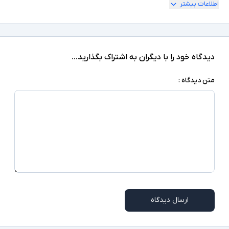
اطلاعات بیشتر
میلی آمپر ساعت - قابلیت اتصال به سه دستگاه
بلوتوثی به طور همزمان - دارای لیزر - اسکرول لمسی
سایر توضیحات
- سازگار با سیستم عامل های
Windows/Mac/iOS/Android - مدت زمان شارژ
1.5 س
دیدگاه خود را با دیگران به اشتراک بگذارید...
متن دیدگاه :
ارسال دیدگاه