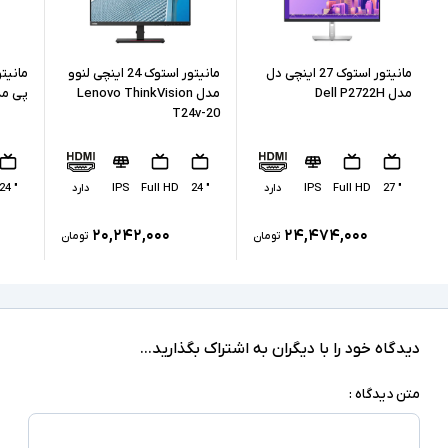
کابل برق
اقلام همراه
قابلیت نصب دیواری - اسلات امنیتی - مصرف انرژی
مانیتور استوک 27 اینچی دل
مانیتور استوک 24 اینچی لنوو
بهینه و حالت خواب - تعداد رنگ قابل نمایش 16
سایر امکانات
مدل Dell P2722H
مدل Lenovo ThinkVision
پی مدل 43
میلیون رنگ
T24v-20
ممکن است پایه دستگاه با تصاویر مغایرت داشته
توضیحات تکمیلی
باشد
" 27
Full HD
IPS
دارد
" 24
Full HD
IPS
دارد
" 24
۲۰,۲۴۲,۰۰۰
۲۴,۴۷۴,۰۰۰
تومان
تومان
دیدگاه خود را با دیگران به اشتراک بگذارید...
متن دیدگاه :