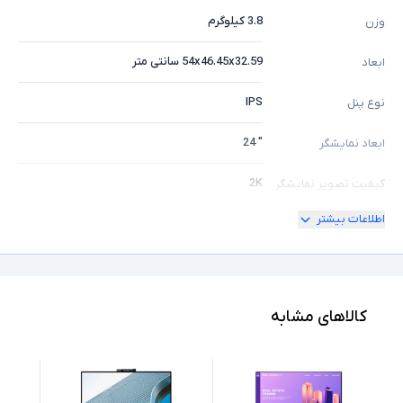
3.8 کیلوگرم
وزن
54x46.45x32.59 سانتی متر
ابعاد
IPS
نوع پنل
" 24
ابعاد نمایشگر
2K
کیفیت تصویر نمایشگر
اطلاعات بیشتر
4xUSB 3.0 (downstream), 1xUSB-Type C,
2xHDMI 1.4, 2xDisplay,
درگاه های ارتباطی
headphone/microphone combo jack
دارد
پورت HDMI
کالاهای مشابه
دارد
امکان چرخش
ندارد
صفحه نمایش لمسی