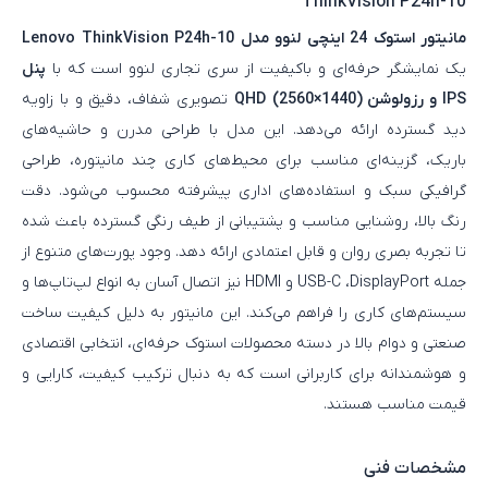
ThinkVision P24h-10
مانیتور استوک 24 اینچی لنوو مدل Lenovo ThinkVision P24h-10
یک نمایشگر حرفه‌ای و باکیفیت از سری تجاری لنوو است که با
پنل
IPS و رزولوشن QHD
(2560×1440)
تصویری شفاف، دقیق و با زاویه
دید گسترده ارائه می‌دهد. این مدل با طراحی مدرن و حاشیه‌های
باریک، گزینه‌ای مناسب برای محیط‌های کاری چند مانیتوره، طراحی
گرافیکی سبک و استفاده‌های اداری پیشرفته محسوب می‌شود. دقت
رنگ بالا، روشنایی مناسب و پشتیبانی از طیف رنگی گسترده باعث شده
تا تجربه بصری روان و قابل اعتمادی ارائه دهد. وجود پورت‌های متنوع از
جمله USB-C ،DisplayPort و HDMI نیز اتصال آسان به انواع لپ‌تاپ‌ها و
سیستم‌های کاری را فراهم می‌کند. این مانیتور به دلیل کیفیت ساخت
صنعتی و دوام بالا در دسته محصولات استوک حرفه‌ای، انتخابی اقتصادی
و هوشمندانه برای کاربرانی است که به دنبال ترکیب کیفیت، کارایی و
قیمت مناسب هستند.
مشخصات فنی