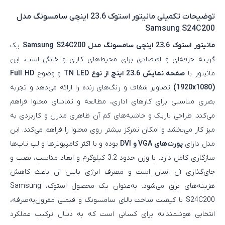
توضیحات تکمیلی
مانیتور استوک 23.6 اینچی سامسونگ مدل
Samsung S24C200
مانیتور استوک 23.6 اینچی سامسونگ مدل Samsung S24C200
یک
گزینه حرفه‌ای و اقتصادی برای محیط‌های کاری و خانگی است. این
مانیتور با
صفحه نمایش 23.6 اینچ از نوع TN LED
و وضوح
Full HD
(1920x1080)
تصاویر شفاف و رنگ‌های زنده را ارائه می‌دهد و تجربه
بصری مناسبی برای کارهای اداری، مطالعه و تماشای محتوا فراهم
می‌کند. طراحی باریک و حاشیه‌های کم آن ظاهری مدرن و کاربردی به
میز کار می‌بخشد و امکان تمرکز بیشتر روی محتوا را فراهم می‌کند. این
مدل دارای
پورت‌های VGA و DVI
بوده و با اکثر کامپیوترها و لپ‌ تاپ‌ها
سازگاری کامل دارد. با وزن حدود 3.2 کیلوگرم و ابعاد مناسب، نصب و
جای‌گذاری آن آسان است و مصرف انرژی پایین آن باعث کاهش
هزینه‌های برق می‌شود. به‌عنوان یک محصول استوک، Samsung
S24C200 با کیفیت ساخت بالای سامسونگ و قیمتی مقرون‌به‌صرفه،
انتخابی هوشمندانه برای کسانی است که به دنبال ترکیب عملکرد