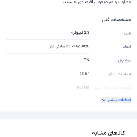
مطلوب و صرفه‌جویی اقتصادی هستند.
مشخصات فنی
2.3 کیلوگرم
وزن
20×42.3×55.7 سانتی متر
ابعاد
TN
نوع پنل
" 23.6
ابعاد نمایشگر
Full HD
کیفیت تصویر نمایشگر
اطلاعات بیشتر
VGA, DVI
درگاه های ارتباطی
ندارد
پورت HDMI
ندارد
امکان چرخش
کالاهای مشابه