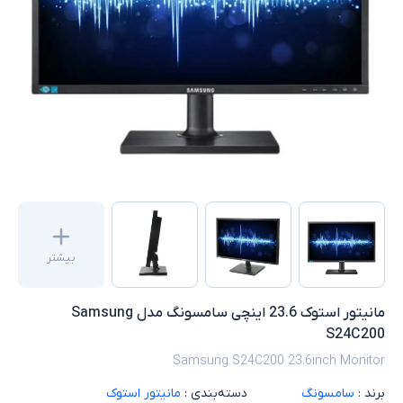
بیشتر
مانیتور استوک 23.6 اینچی سامسونگ مدل Samsung
S24C200
Samsung S24C200 23.6inch Monitor
برند :
سامسونگ
دسته‌بندی :
مانیتور استوک