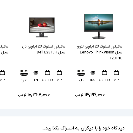
ندارد
صفحه نمایش لمسی
کابل برق
اقلام همراه
طراحی با حاشیه کم - مصرف انرژی پایین - زاویه دید
سایر امکانات
استاندارد - مناسب برای استفاده اداری و خانگی
مانیتور استوک 23 اینچی لنوو
مانیتور استوک 23 اینچی دل
ممکن است پایه دستگاه با تصاویر مغایرت داشته
مدل Lenovo ThinkVision
مدل Dell E2313H
مدل Dell E2316H
توضیحات تکمیلی
باشد
T23i-10
" 23
Full HD
IPS
دارد
" 23
Full HD
TN
ندارد
" 23
۱۰,۳۲۸,۰۰۰
۱۴,۱۹۹,۰۰۰
تومان
تومان
دیدگاه خود را با دیگران به اشتراک بگذارید...