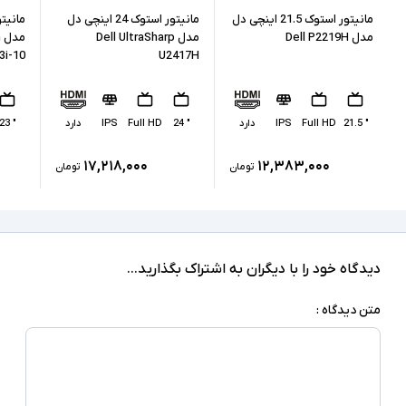
ممکن است پایه دستگاه با تصاویر مغایرت داشته
مانیتور استوک 21.5 اینچی دل
مانیتور استوک 24 اینچی دل
توضیحات تکمیلی
باشد
مدل Dell P2219H
مدل Dell UltraSharp
م
3i-10
U2417H
" 21.5
Full HD
IPS
دارد
" 24
Full HD
IPS
دارد
" 23
۱۷,۲۱۸,۰۰۰
۱۲,۳۸۳,۰۰۰
تومان
تومان
دیدگاه خود را با دیگران به اشتراک بگذارید...
متن دیدگاه :