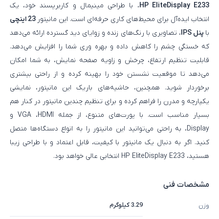
HP EliteDisplay E233
، با طراحی مینیمال و کاربرپسند خود، یک
انتخاب ایده‌آل برای محیط‌های کاری حرفه‌ای است. این مانیتور
23 اینچی
با
پنل IPS
، تصاویری با رنگ‌های زنده و زوایای دید گسترده ارائه می‌دهد
که خستگی چشم را کاهش داده و بهره‌ وری شما را افزایش می‌دهد.
قابلیت تنظیم ارتفاع، چرخش و زاویه صفحه نمایش، به شما امکان
می‌دهد تا موقعیت نشستن خود را بهینه کرده و از راحتی بیشتری
برخوردار شوید. همچنین، حاشیه‌های باریک این مانیتور، نمایشی
یکپارچه و مدرن را فراهم کرده و برای تنظیم چندین مانیتور در کنار هم
بسیار مناسب است. با پورت‌های متنوع، از جمله VGA ،HDMI و
Display، به راحتی می‌توانید این مانیتور را به انواع دستگاه‌ها متصل
کنید. اگر به دنبال یک مانیتور با کیفیت، قابل اعتماد و با طراحی زیبا
هستید، HP EliteDisplay E233 انتخابی عالی خواهد بود.
مشخصات فنی
3.29 کیلوگرم
وزن