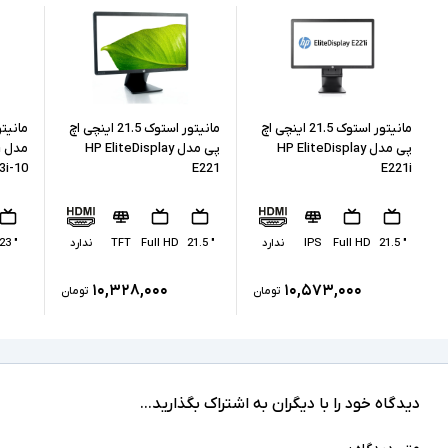
ندارد
صفحه نمایش لمسی
کابل برق
اقلام همراه
اسلات امنیتی
سایر امکانات
مانیتور استوک 21.5 اینچی اچ
مانیتور استوک 21.5 اینچی اچ
ممکن است پایه دستگاه با تصاویر مغایرت داشته
پی مدل HP EliteDisplay
پی مدل HP EliteDisplay
م
توضیحات تکمیلی
باشد
3i-10
E221
E221i
" 21.5
Full HD
IPS
ندارد
" 21.5
Full HD
TFT
ندارد
" 23
۱۰,۳۲۸,۰۰۰
۱۰,۵۷۳,۰۰۰
تومان
تومان
دیدگاه خود را با دیگران به اشتراک بگذارید...