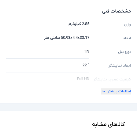
مشخصات فنی
2.85 کیلوگرم
وزن
50.93x4.4x33.17 سانتی متر
ابعاد
TN
نوع پنل
" 22
ابعاد نمایشگر
Full HD
کیفیت تصویر نمایشگر
اطلاعات بیشتر
1xHDMI, 1xDisplay, 1xVGA,
درگاه های ارتباطی
1xheadphone/microphone combo jack
دارد
پورت HDMI
کالاهای مشابه
دارد
امکان چرخش