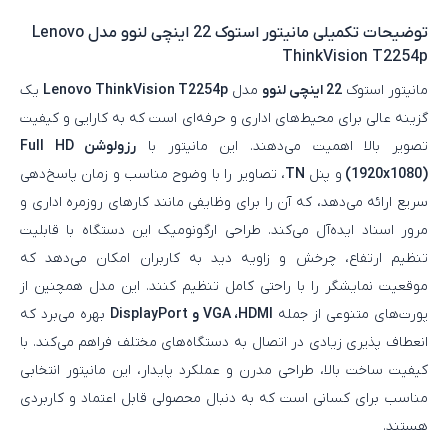
توضیحات تکمیلی
مانیتور استوک 22 اینچی لنوو مدل Lenovo
ThinkVision T2254p
مانیتور استوک
22 اینچی لنوو
مدل
Lenovo ThinkVision T2254p
یک
گزینه عالی برای محیط‌های اداری و حرفه‌ای است که به کارایی و کیفیت
تصویر بالا اهمیت می‌دهند. این مانیتور با
رزولوشن Full HD
(1920x1080)
و پنل
TN
، تصاویر را با وضوح مناسب و زمان پاسخ‌دهی
سریع ارائه می‌دهد، که آن را برای وظایفی مانند کارهای روزمره اداری و
مرور اسناد ایده‌آل می‌کند. طراحی ارگونومیک این دستگاه با قابلیت
تنظیم ارتفاع، چرخش و زاویه دید به کاربران امکان می‌دهد که
موقعیت نمایشگر را با راحتی کامل تنظیم کنند. این مدل همچنین از
پورت‌های متنوعی از جمله
VGA ،HDMI و DisplayPort
بهره می‌برد که
انعطاف‌ پذیری زیادی در اتصال به دستگاه‌های مختلف فراهم می‌کند. با
کیفیت ساخت بالا، طراحی مدرن و عملکرد پایدار، این مانیتور انتخابی
مناسب برای کسانی است که به دنبال محصولی قابل اعتماد و کاربردی
هستند.