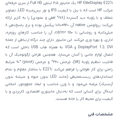
HP EliteDisplay E221i یک مانیتور ۲۱.۵ اینچی Full HD از سری حرفه‌ای
شرکت HP است که با پنل با کیفیت IPS و نور پس‌زمینه LED، تصاویر
شفاف و با زاویه دید گسترده (۱۷۸° افقی و عمودی) را به کاربر ارائه
می‌کند؛ رزولوشن native آن ۱۹۲۰×۱۰۸۰ پیکسل بوده و نرخ پاسخ‌دهی ۸
میلی‌ثانیه و روشنایی تا ۲۵۰ cd/m²، آن را مناسب کارهای روزمره،
اداری، و بهره‌ وری می‌کند. این مانیتور دارای چند درگاه ارتباطی از جمله
DisplayPort 1.2، DVI و VGA به همراه هاب USB داخلی است که
اتصال لوازم جانبی را آسان می‌سازد. همچنین طراحی ارگونومیک آن با
قابلیت تنظیم زاویه (tilt)، چرخش ۳۶۰° و چرخش (pivot) ۹۰° شرایط
راحتی برای کار طولانی را فراهم می‌کند. E221i با ساختار مقاوم و تمام
استانداردهای زیست‌محیطی (مانند LED بدون جیوه و شیشه بدون
آرسنیک) عرضه می‌شود و با وزن مناسب و ابعاد جمع‌وجور، انتخابی
ایده‌آل برای کسانی است که به‌دنبال مانیتوری اقتصادی، کاربردی و با
کیفیت برای محیط کار یا خانه هستند.
مشخصات فنی