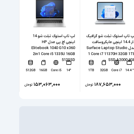
16GB
512GB
SSD
ی
پ تاپ استوک تبلت شو گرافیک
لپ تاپ استوک تبلت شو 14
دار 14.4 اینچی مایکروسافت
اینچی اچ پی مدل HP
Intel Arc Graphics
مدل Surface Laptop Studio
Elitebook 1040 G10 x360
55H 16GB
512SSD
2in1 Core i5 1335U 16GB
1 Core i7 11370H 32GB 1T
512SSD
SSD A2000 4G
ندارد
ختصاصی
7
" 14
512GB
16GB
Core i5
"14
1TB
32GB
Core i7
" 14.4
LAN, 1xUSB 3.2, 2xType C(Thunderbolt 4),
1xUSB-Type C, HDMI 2.1,
طی
۱۵۳,۰۶۳,۰۰۰
۱۸۷,۶۵۳,۰۰۰
تومان
تومان
headphone/microphone combo jack
ندارد
مسی
ندارد
Windows 11 Pro