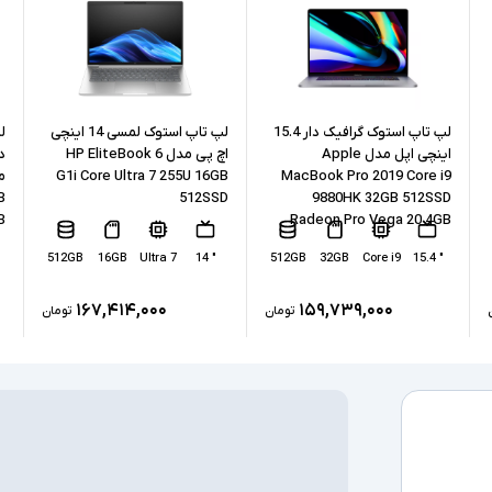
حافظه RAM
حافظه داخلی
نوع حافظه داخل
لپ تاپ استوک گرافیک دار 15.4
لپ تاپ استوک لمسی 14 اینچی
ل
اینچی اپل مدل Apple
اچ پی مدل HP EliteBook 6
پردازنده گرافیکی
G1i Core Ultra 7 255U 16GB
MacBook Pro 2019 Core i9
B
512SSD
9880HK 32GB 512SSD
B
Radeon Pro Vega 20 4GB
کارت گرافیک ا
512GB
16GB
Ultra 7
" 14
512GB
32GB
Core i9
" 15.4
درگاه های ارتبا
۱۶۷,۴۱۴,۰۰۰
۱۵۹,۷۳۹,۰۰۰
تومان
تومان
صفحه نمایش ل
درایو نوری
سیستم عامل