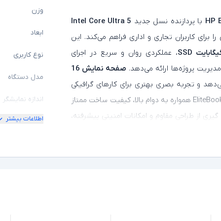
وزن
HP E
با پردازنده نسل جدید
Intel Core Ultra 5
ابعاد
ا برای کاربران تجاری و اداری فراهم می‌کند. این
، عملکردی روان و سریع در اجرای
نوع کاربری
مدیریت پروژه‌ها ارائه می‌دهد.
صفحه‌ نمایش 16
مدل دستگاه
ی‌دهد و تجربه بصری بهتری برای کارهای گرافیکی
اندازه نمایشگر
سبک، تحلیل داده و استفاده روزمره ایجاد می‌کند. سری EliteBook همواره به دوام بالا، کیفیت ساخت ممتاز
 گیری از طراحی مقاوم و امکانات امنیتی پیشرفته،
اطلاعات بیشتر
امکان چرخش
ی‌شود. نسخه استوک این لپ‌ تاپ با حفظ کیفیت
کیفیت تصویر ن
صرفه برای کاربرانی است که به دنبال ترکیب قدرت،
مشخصات پردازن
مدل پردازنده
نسل پردازنده