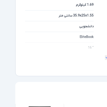
1.69 کیلوگرم
35.9x25x1.55 سانتی متر
دانشجویی
EliteBook
" 16
ندارد
Full HD
مایشگر
Ultra 5
ده
235U
Intel Ultra نسل 2