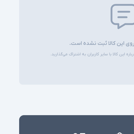
نور پس زمینه کیبورد - اسلات سیم کارت - اسلات
امنیتی - اسکنر اثر انگشت - دوربین تشخیص چهره
- Smart Card Reader - دارای NPU - کیبورد Num
Lock - شارژر Type C
شارژر استاندارد به همراه کابل برق
روی این کالا ثبت نشده است.
امکاناتی نظیر اسلات سیم کارت، نور پس زمینه
ره این کالا با سایر کاربران به اشتراک می‌گذارید.
کیبورد، اسکنر اثر انگشت و دوربین تشخیص چهره
ی
در همه مدلها وجود ندارند