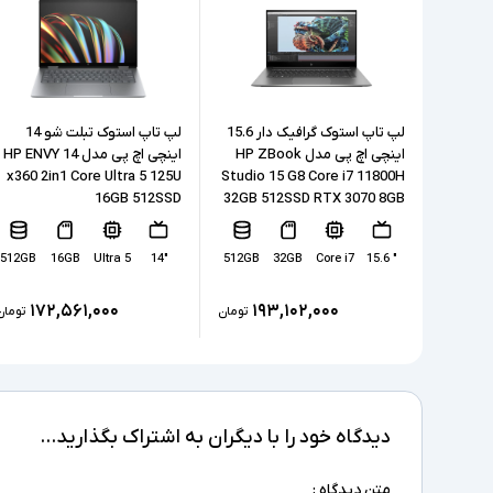
لپ تاپ استوک گرافیک دار 15.6
لپ تاپ استوک تبلت شو 14
اینچی اچ پی مدل HP ZBook
اینچی اچ پی مدل HP ENVY 14
x360 2in1 Core Ultra 5 125U
Studio 15 G8 Core i7 11800H
16GB 512SSD
32GB 512SSD RTX 3070 8GB
512GB
16GB
Ultra 5
"14
512GB
32GB
Core i7
" 15.6
۱۷۲,۵۶۱,۰۰۰
۱۹۳,۱۰۲,۰۰۰
تومان
تومان
دیدگاه خود را با دیگران به اشتراک بگذارید...
متن دیدگاه :