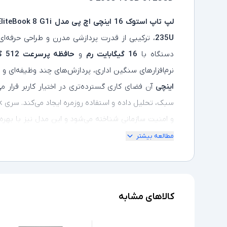
لپ‌ تاپ استوک 16 اینچی اچ‌ پی مدل
liteBook 8 G1i
235U
، ترکیبی از قدرت پردازشی مدرن و طراحی حرفه‌ای ر
دستگاه با
16 گیگابایت رم
و
حافظه پرسرعت 512 گیگابایت SSD
نرم‌افزارهای سنگین اداری، پردازش‌های چند وظیفه‌ای و 
اینچی
آن فضای کاری گسترده‌تری در اختیار کاربر قرار م
و امنیت سازمانی شناخته می‌شود و این مدل نیز با بهره‌
گزینه‌ای مناسب برای محیط‌های کاری حرفه‌ای محسوب م
مطالعه بیشتر
سخت‌ افزاری و عملکردی، انتخابی اقتصادی و مقرون‌ به‌ 
کیفیت و صرفه‌جویی در هزینه هستند.
کالاهای مشابه