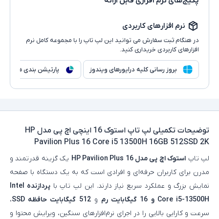
پکیج‌های نرم افزاری قابل ارائه
نرم افزارهای کاربردی
در هنگام ثبت سفارش می توانید این لپ تاپ را با مجموعه کامل نرم
افزارهای کاربردی خریداری کنید.
بروز رسانی کلیه درایورهای ویندوز
پارتیشن بندی هارد
توضیحات تکمیلی
لپ تاپ استوک 16 اینچی اچ پی مدل HP
Pavilion Plus 16 Core i5 13500H 16GB 512SSD 2K
لپ‌ تاپ
استوک اچ‌ پی مدل HP Pavilion Plus 16
یک گزینه قدرتمند و
مدرن برای کاربران حرفه‌ای و افرادی است که به یک دستگاه با صفحه‌
نمایش بزرگ و عملکرد سریع نیاز دارند. این لپ‌ تاپ با
پردازنده Intel
Core i5-13500H و 16 گیگابایت رم
و
512 گیگابایت حافظه SSD
،
سرعت و کارایی بالایی را در اجرای نرم‌افزارهای سنگین، ویرایش محتوا و