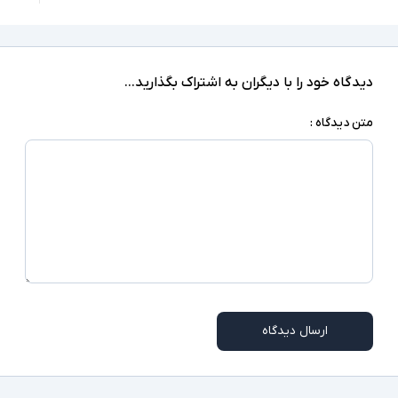
headphone/microphone combo jack
ندارد
صفحه نمایش لمسی
دیدگاه خود را با دیگران به اشتراک بگذارید...
ندارد
درایو نوری
متن دیدگاه :
‎Windows 11 Pro
سیستم عامل
نور پس زمینه کیبورد - شارژر سوزنی - کیبورد Num
سایر امکانات
Lock - دوربین تشخیص چهره
شارژر استاندارد به همراه کابل برق
اقلام همراه
امکاناتی نظیر نور پس زمینه کیبورد و دوربین
توضیحات تکمیلی
تشخیص چهره در همه مدلها وجود ندارند
ارسال دیدگاه