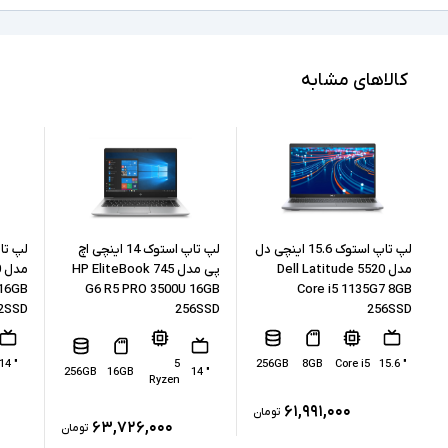
2K
کیفیت تصویر نمایشگر
Core i5
مشخصات پردازنده
کالاهای مشابه
13500H
مدل پردازنده
Intel نسل 13
نسل پردازنده
16GB
حافظه RAM
512GB
حافظه داخلی
لپ تاپ استوک 15.6 اینچی دل
لپ تاپ استوک 14 اینچی اچ
مدل Dell Latitude 5520
پی مدل HP EliteBook 745
م
 16GB
G6 R5 PRO 3500U 16GB
Core i5 1135G7 8GB
SSD
نوع حافظه داخلی
2SSD
256SSD
256SSD
Intel Iris Xe Graphics
پردازنده گرافیکی
" 14
5
256GB
8GB
Core i5
" 15.6
256GB
16GB
" 14
ندارد
Ryzen
کارت گرافیک اختصاصی
۶۱,۹۹۱,۰۰۰
تومان
2xUSB 3.0, 1xUSB-Type C, 1xType
۶۳,۷۲۶,۰۰۰
تومان
C(Thunderbolt), HDMI,
درگاه های ارتباطی