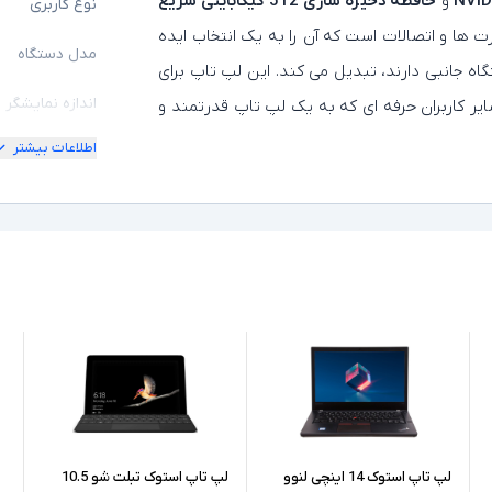
NVID
و
حافظه ذخیره سازی 512 گیگابایتی سریع
نوع کاربری
 ها و اتصالات است که آن را به یک انتخاب ایده
مدل دستگاه
گاه جانبی دارند، تبدیل می کند. این لپ تاپ برای
اندازه نمایشگر
ایر کاربران حرفه ای که به یک لپ تاپ قدرتمند و
اطلاعات بیشتر
امکان چرخش
کیفیت تصویر ن
مشخصات پردازن
مدل پردازنده
نسل پردازنده
حافظه RAM
حافظه داخلی
لپ تاپ استوک 14 اینچی لنوو
لپ تاپ استوک تبلت شو 10.5