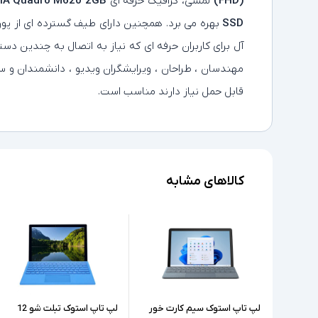
(FHD)
لمسی، گرافیک حرفه ای
2GB
IA Quadro M620
SSD
بهره می برد. همچنین دارای طیف گسترده ای از پورت
آل برای کاربران حرفه ای که نیاز به اتصال به چندین دست
مهندسان ، طراحان ، ویرایشگران ویدیو ، دانشمندان و س
قابل حمل نیاز دارند مناسب است.
کالاهای مشابه
لپ تاپ استوک سیم کارت خور
لپ تاپ استوک تبلت شو 12