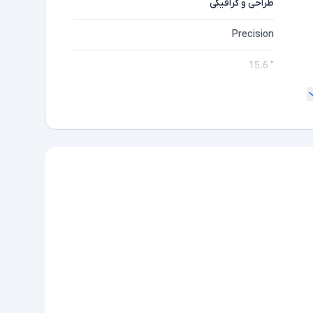
طراحی و گرافیکی
Precision
" 15.6
180 درجه
Full HD
مایشگر
Core i5
ده
7440HQ
Intel نسل 7
16GB
512GB