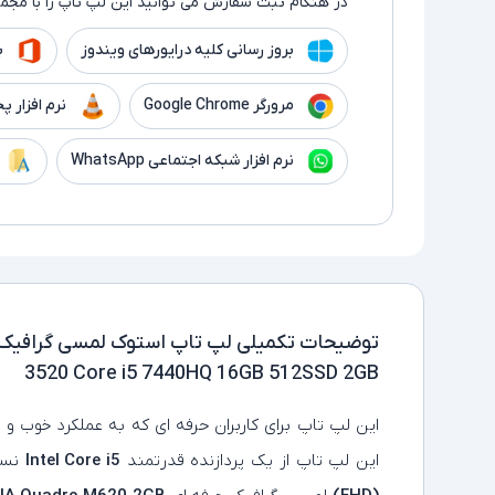
در هنگام ثبت سفارش می توانید این لپ تاپ را با مجموع
بروز رسانی کلیه درایورهای ویندوز
بر
مرورگر Google Chrome
نرم افزار پخش فیلم
نرم افزار شبکه اجتماعی WhatsApp
توضیحات تکمیلی
3520 Core i5 7440HQ 16GB 512SSD 2GB
این لپ تاپ برای کاربران حرفه ای که به عملکرد خوب و ق
این لپ تاپ از یک پردازنده قدرتمند
Intel Core i5
نسل