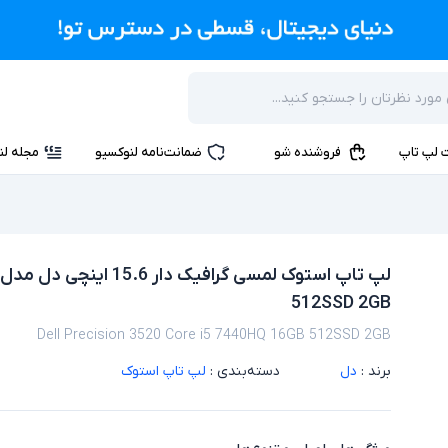
 لپ تاپ
فروشنده شو
ضمانت‌نامه لنوکسیو
مجله لن
512SSD 2GB
Dell Precision 3520 Core i5 7440HQ 16GB 512SSD 2GB
برند :
دل
دسته‌بندی :
لپ تاپ استوک