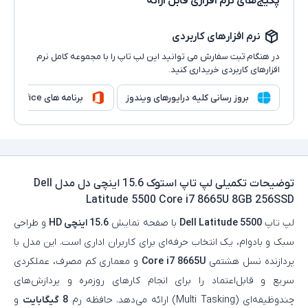
پکیج‌های نرم افزاری قابل ارائه
نرم افزارهای کاربردی
در هنگام ثبت سفارش می توانید این لپ تاپ را با مجموعه کامل نرم
افزارهای کاربردی خریداری کنید.
بروز رسانی کلیه درایورهای ویندوز
برنامه های Microsoft Office
توضیحات تکمیلی
لپ تاپ استوک 15.6 اینچی دل مدل Dell
Latitude 5500 Core i7 8665U 8GB 256SSD
لپ تاپ
Dell Latitude 5500
با صفحه‌ نمایش
15.6 اینچی HD
و طراحی
سبک و بادوام، یک انتخاب حرفه‌ای برای کاربران اداری است. این مدل با
پردازنده نسل هشتمی
Core i7 8665U
و معماری کم‌ مصرف، عملکردی
سریع و قابل‌اعتماد را برای انجام کارهای روزمره و پردازش‌های
چندوظیفه‌ای (Multi Tasking) ارائه می‌دهد. حافظه رم
8 گیگابایت
و