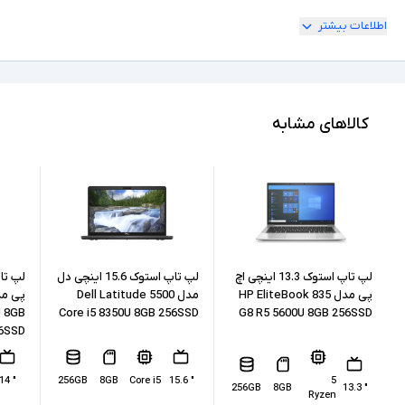
اطلاعات بیشتر
180 درجه
امکان چرخش
Full HD
کیفیت تصویر نمایشگر
Core i7
مشخصات پردازنده
کالاهای مشابه
8665U
مدل پردازنده
Intel نسل 8
نسل پردازنده
8GB
حافظه RAM
256GB
حافظه داخلی
لپ تاپ استوک 13.3 اینچی اچ
لپ تاپ استوک 15.6 اینچی دل
پی مدل HP EliteBook 835
مدل Dell Latitude 5500
U 8GB
Core i5 8350U 8GB 256SSD
G8 R5 5600U 8GB 256SSD
SSD
نوع حافظه داخلی
6SSD
Intel UHD Graphics 620
پردازنده گرافیکی
" 14
256GB
8GB
Core i5
" 15.6
5
256GB
8GB
" 13.3
Ryzen
ندارد
کارت گرافیک اختصاصی