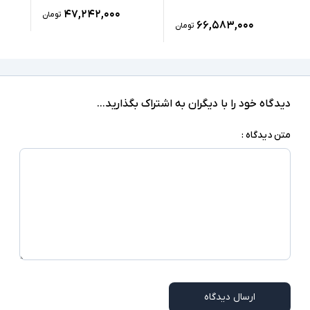
۴۷,۲۴۲,۰۰۰
تومان
LAN, 3xUSB 3.0, 1xType C(Thunderbolt), SD
۶۶,۵۸۳,۰۰۰
تومان
Reader, HDMI, headphone/microphone
درگاه های ارتباطی
combo jack
ندارد
صفحه نمایش لمسی
دیدگاه خود را با دیگران به اشتراک بگذارید...
ندارد
درایو نوری
متن دیدگاه :
Windows 10 Pro
سیستم عامل
نور پس زمینه کیبورد - اسلات امنیتی - Smart Card
Reader - اسلات سیم کارت - شارژر سوزنی - کیبورد
سایر امکانات
Num Lock
شارژر استاندارد به همراه کابل برق
اقلام همراه
امکاناتی نظیر اسلات سیم کارت و نور پس زمینه
توضیحات تکمیلی
کیبورد در همه مدلها وجود ندارند
ارسال دیدگاه