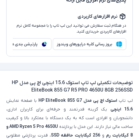
پکیج‌های نرم افزاری قابل ارائه
نرم افزارهای کاربردی
در هنگام ثبت سفارش می توانید این لپ تاپ را با مجموعه کامل نرم
افزارهای کاربردی خریداری کنید.
بروز رسانی کلیه درایورهای ویندوز
پارتیشن بندی هارد
توضیحات تکمیلی
لپ تاپ استوک 15.6 اینچی اچ پی مدل HP
EliteBook 855 G7 R5 PRO 4650U 8GB 256SSD
لپ‌ تاپ
استوک اچ‌ پی مدل HP EliteBook 855 G7
با صفحه‌ نمایش
15.6 اینچی
یک گزینه قدرتمند و حرفه‌ای برای کاربران اداری،
دانشجویان و افرادی است که به یک دستگاه با عملکرد بالا و کیفیت
ساخت عالی نیاز دارند. این مدل با پردازنده
AMD Ryzen 5 Pro 4650U و
8 گیگابایت رم
و
256 گیگابایت حافظه SSD
، قدرت پردازشی مطلوبی