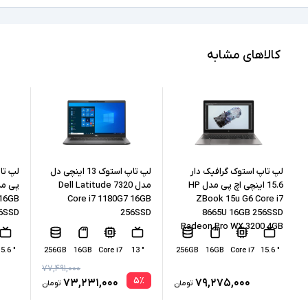
Full HD
کیفیت تصویر نمایشگر
5 Ryzen
مشخصات پردازنده
کالاهای مشابه
4650U
مدل پردازنده
AMD نسل 4
نسل پردازنده
8GB
حافظه RAM
256GB
حافظه داخلی
لپ تاپ استوک گرافیک دار
لپ تاپ استوک 13 اینچی دل
15.6 اینچی اچ پی مدل HP
مدل Dell Latitude 7320
 16GB
Core i7 1180G7 16GB
ZBook 15u G6 Core i7
SSD
نوع حافظه داخلی
6SSD
256SSD
8665U 16GB 256SSD
Radeon Pro WX 3200 4GB
AMD Radeon Graphics
پردازنده گرافیکی
" 15.6
256GB
16GB
Core i7
" 13
256GB
16GB
Core i7
" 15.6
ندارد
کارت گرافیک اختصاصی
۷۷,۴۹۱,۰۰۰
۵
٪
۷۳,۲۳۱,۰۰۰
۷۹,۲۷۵,۰۰۰
تومان
تومان
2xUSB 3.0, 2xType C(Thunderbolt), HDMI,
درگاه های ارتباطی
headphone/microphone combo jack