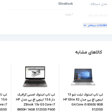
EliteBook
مدل دستگاه
" 15.6
اندازه نمایشگر
اطلاعات بیشتر
180 درجه
امکان چرخش
Full HD
کیفیت تصویر نمایشگر
Core i5
مشخصات پردازنده
کالاهای مشابه
1145G7
مدل پردازنده
Intel نسل 11
نسل پردازنده
8GB
حافظه RAM
256GB
حافظه داخلی
لپ تاپ استوک تبلت شو 13
لپ تاپ استوک لمسی گرافیک
لپ تا
اینچی اچ پی مدل HP Elite X2
دار 15.6 اینچی اچ پی مدل HP
re i7
ZBook 15v G5 Core i7
G4 Core i5 8365U 8GB
SSD
نوع حافظه داخلی
56SSD
8850H 16GB 512SSD P600
512SSD