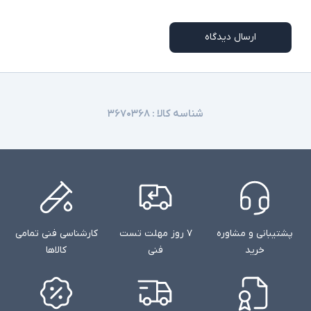
امکاناتی نظیر اسلات سیم کارت، نور پس زمینه
کیبورد، اسکنر اثر انگشت و دوربین تشخیص چهره در
توضیحات تکمیلی
همه مدلها وجود ندارند
ارسال دیدگاه
شناسه کالا :
۳۶۷۰۳۶۸
پشتیبانی و مشاوره
۷ روز مهلت تست
کارشناسی فنی تمامی
خرید
فنی
کالاها