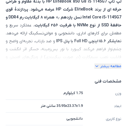
لپ تاپ HP EliteBook 850 G8 i5 1145G7 با بدنهٔ مقاوم و طراحی
حرفه‌ ای از برند EliteBook‌ شرکت HP عرضه می‌شود. پردازندهٔ قوی
Intel Core i5-1145G7 نسل یازدهم
به
همراه ۸ گیگابایت رم DDR4 و
حافظهٔ SSD از نوع NVMe با ظرفیت ۲۵۶ گیگابایت
، عملکرد سریع و
مطمئن برای کارهای اداری، دانشجویی و مولتی‌تسکینگ ارائه می‌دهد.
نمایشگر ۱۵.۶ اینچی Full HD با پنل IPS
و ضد بازتاب، تجربه‌ای واضح و
چشم‌نواز فراهم می‌کند. کیبورد با نور پس‌زمینه، حسگر اثر انگشت و
قابلیت نصب سیم‌کارت (در صورت پیکربندی) از ویژگی‌های امنیتی و
حرفه‌ای این دستگاه به شمار می‌روند. علاوه بر این، دارا بودن پورت‌های
مطالعه بیشتر
مدرن USB-C با Thunderbolt 4، USB-A، HDMI و جک هدفون/
میکروفون، امکان اتصال به انواع لوازم جانبی و نمایشگرها را فراهم
مشخصات فنی
می‌آورد. این دستگاه با باتری لیتیوم-پلیمر ۳ سلولی و وزن سبک برای
1.75 کیلوگرم
وزن
حمل و نقل مناسب است؛ بنابراین برای کارمندان، دانشجویان و کاربران
حرفه‌ای که دنبال ترکیب قدرت، امنیت و قابلیت حمل هستند، انتخاب
35.95x23.37x1.9 سانتی متر
ابعاد
بسیار مناسبی است.
دانشجویی
نوع کاربری