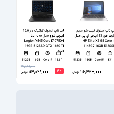
16GB
256GB
SSD
ی
پ تاپ استوک تبلت شو سیم
لپ تاپ استوک گرافیک دار 15.6
کارت خور 13 اینچی اچ پی مدل
اینچی لنوو مدل Lenovo
Intel Iris Xe Graphics
65U 16GB
Legion Y545 Core i7 9750H
HP Elite X2 G8 Core i
 Pro WX
16GB 512SSD GTX 1660 Ti
1145G7 16GB 512SS
200 4GB
6GB
ندارد
ختصاصی
7
" 15.6
512GB
16GB
Core i7
" 15.6
512GB
16GB
Core i5
" 13
2xUSB 3.0, 2xType C(Thunderbolt), HDMI,
طی
۱۱۷,۲۸۹,۰۰۰
headphone/microphone combo jack
۴
٪
۱۱۳,۰۲۹,۰۰۰
۱۱۶,۳۶۳,۰۰۰
تومان
تومان
ندارد
مسی
ندارد
Windows 10 Pro
نور پس زمینه کیبورد - اسکنر اثر انگشت - دوربین