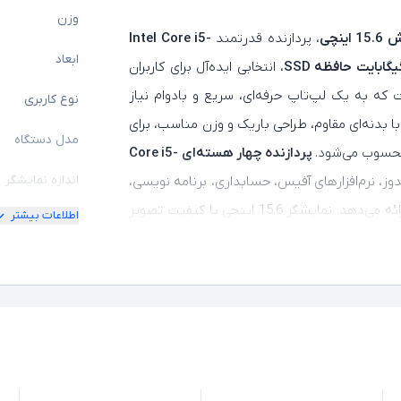
وزن
ینچی
، پردازنده قدرتمند
Intel Core i5-
ابعاد
، انتخابی ایده‌آل برای کاربران
ت که به یک لپ‌تاپ حرفه‌ای، سریع و بادوام نیاز
نوع کاربری
ری تجاری EliteBook اچ‌پی بوده و با بدنه‌ای مقاوم، طراحی باریک و وزن مناسب، برای
مدل دستگاه
 محسوب می‌شود.
پردازنده چهار هسته‌ای Core i5-
اندازه نمایشگر
دوز، نرم‌افزارهای آفیس، حسابداری، برنامه‌ نویسی،
وب‌گردی، کلاس‌های آنلاین و انجام هم‌زمان چندین کار ارائه می‌دهد. نمایشگر 15.6 اینچی با کیفیت تصویر
اطلاعات بیشتر
امکان چرخش
رف انرژی بهینه و مجموعه‌ای کامل از درگاه‌های
کیفیت تصویر ن
 می‌کند. اگر به دنبال یک لپ‌تاپ استوک باکیفیت،
 عمر مفید بالا داشته باشد،
HP EliteBook 850
مشخصات پردازن
خواهد بود.
مدل پردازنده
نسل پردازنده