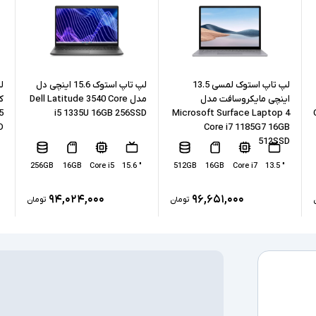
حافظه RAM
حافظه داخلی
نوع حافظه داخل
لپ تاپ استوک لمسی 13.5
لپ تاپ استوک 15.6 اینچی دل
ل
اینچی مایکروسافت مدل
مدل Dell Latitude 3540 Core
پردازنده گرافیکی
5
i5 1335U 16GB 256SSD
Microsoft Surface Laptop 4
D
Core i7 1185G7 16GB
512SSD
کارت گرافیک ا
256GB
16GB
Core i5
" 15.6
512GB
16GB
Core i7
" 13.5
درگاه های ارتبا
۹۴,۰۲۴,۰۰۰
۹۶,۶۵۱,۰۰۰
تومان
تومان
صفحه نمایش ل
درایو نوری
سیستم عامل