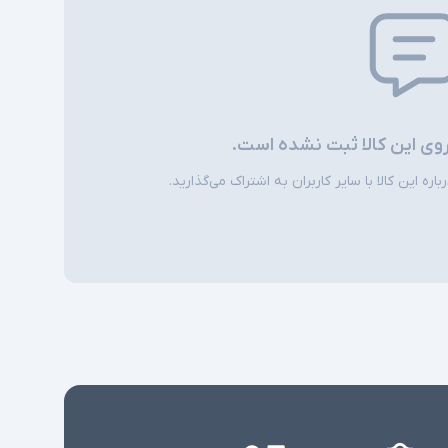
تشخیص چهره - Pointstick - کیبورد Num Lock -
شارژر سوزنی - Smart Card Reader - اسلات
امنیتی - اسلات سیم کارت
شارژر استاندارد به همراه کابل برق
روی این کالا ثبت نشده است.
امکاناتی نظیر اسلات سیم کارت، نور پس زمینه
کیبورد، اسکنر اثر انگشت و دوربین تشخیص چهره
ی
ره این کالا با سایر کاربران به اشتراک می‌گذارید.
در همه مدلها وجود ندارند