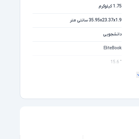
1.75 کیلوگرم
35.95x23.37x1.9 سانتی متر
دانشجویی
EliteBook
" 15.6
180 درجه
Full HD
مایشگر
Core i5
ده
1145G7
Intel نسل 11