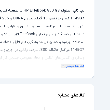
لپ تاپ استوک
HP EliteBook 850 G8
با
صفحه‌ نمایش 15.6 ا
1145G7
نسل یازدهم
،
16 گیگابایت رم DDR4
و
256 گیگابایت حافظه SSD
اداری، دانشجویان، برنامه‌ نویسان، مدیران و افرادی اس
دارند. این دستگاه از س
استفاده روزمره و حمل‌ونقل مداوم گزینه‌ای قابل اعتماد
1145G7 در کنار حافظه SSD
، سرعت بالایی در اجرای وین
مطلوب، کیبورد ارگونومیک، امکانات امنیتی سازمانی، مص
مطالعه بیشتر
ارتباطی، تجربه‌ای حرفه‌ای و راحت را برای کاربر فراهم
خوش‌ساخت و مقرون‌ به‌صرفه هستید که عملکردی روان و
G8
یکی از بهترین گزینه‌های موجود در فروشگاه لنوکسیو 
کالاهای مشابه