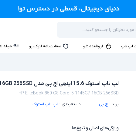
 لپ تاپ
فروشنده شو
ضمانت‌نامه لنوکسیو
مجله لن
لپ تاپ استوک 15.6 اینچی اچ پی مدل HP EliteBook 850 G8 Core i5 1145G7 16GB 256SSD
HP EliteBook 850 G8 Core i5 1145G7 16GB 256SSD
برند :
اچ پی
دسته‌بندی :
لپ تاپ استوک
ویژگی‌های اصلی و تنوع‌ها