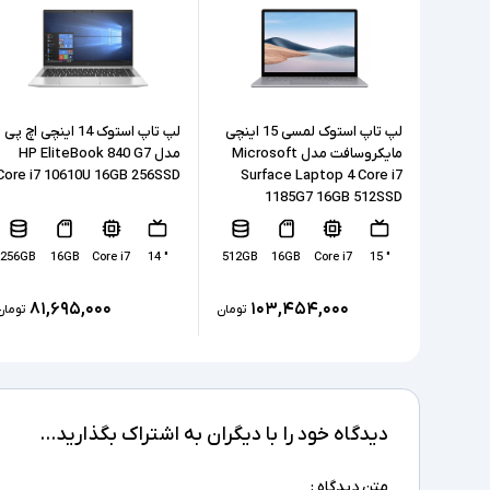
لپ تاپ استوک لمسی 15 اینچی
لپ تاپ استوک 14 اینچی اچ پی
مایکروسافت مدل Microsoft
مدل HP EliteBook 840 G7
Core i7 10610U 16GB 256SSD
Surface Laptop 4 Core i7
1185G7 16GB 512SSD
256GB
16GB
Core i7
" 14
512GB
16GB
Core i7
" 15
۸۱,۶۹۵,۰۰۰
۱۰۳,۴۵۴,۰۰۰
تومان
تومان
دیدگاه خود را با دیگران به اشتراک بگذارید...
متن دیدگاه :