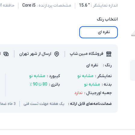
اندازه نمایشگر
:
" 15.6
مشخصات پردازنده
:
Core i5
حافظه RAM
انتخاب
رنگ
نقره ای
فروشگاه مبین شاپ
ارسال از شهر تهران
ا
رنگ
:
نقره ای
نمایشگر
:
مشابه نو
کیبورد
:
مشابه نو
بدنه
:
مشابه نو
باتری
:
80 تا 90 ٪
جعبه اورجینال
:
ندارد
ضمانت‌نامه‌های قابل ارائه :
یک هفته مهلت تست فنی
3 ماه ضمانت سخت افزار و باتری