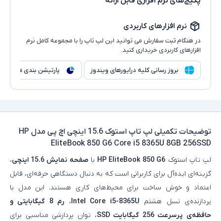
پکیج‌های نرم افزاری قابل ارائه
نرم افزارهای کاربردی
در هنگام ثبت سفارش می توانید این لپ تاپ را با مجموعه کامل نرم
افزارهای کاربردی خریداری کنید.
بروز رسانی کلیه درایورهای ویندوز
پارتیشن بندی هارد
توضیحات تکمیلی
لپ تاپ استوک 15.6 اینچی اچ پی مدل HP
EliteBook 850 G6 Core i5 8365U 8GB 256SSD
لپ‌ تاپ استوک
HP EliteBook 850 G6
با
صفحه‌ نمایش 15.6 اینچی
،
گزینه‌ای ایده‌آل برای کاربرانی است که به دنبال دستگاهی حرفه‌ای، قابل
اعتماد و خوش‌ ساخت برای محیط‌های کاری هستند. این مدل با
پردازنده‌ی نسل هشتم
Intel Core i5-8365U
،
رم 8 گیگابایتی و
حافظه‌ی
پرسرعت 256 گیگابایت SSD
، توان پردازشی مناسبی برای