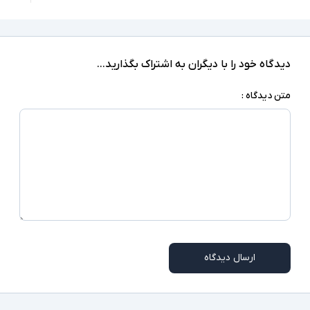
jack
ندارد
صفحه نمایش لمسی
دیدگاه خود را با دیگران به اشتراک بگذارید...
ندارد
درایو نوری
متن دیدگاه :
‎Windows 10 Pro
سیستم عامل
نور پس زمینه کیبورد - اسلات امنیتی - دوربین
تشخیص چهره - اسکنر اثر انگشت - Pointing stick
سایر امکانات
- اسلات سیم کارت - Smart Card Reader - کیبورد
Num Lock - شارژر سوزنی
شارژر استاندارد به همراه کابل برق
اقلام همراه
امکاناتی نظیر اسلات سیم کارت، نور پس زمینه
کیبورد، اسکنر اثر انگشت و دوربین تشخیص چهره در
توضیحات تکمیلی
ارسال دیدگاه
همه مدلها وجود ندارند