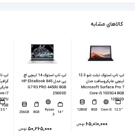
Full HD
کیفیت تصویر نمایشگر
Core i5
مشخصات پردازنده
کالاهای مشابه
8365U
مدل پردازنده
Intel نسل 8
نسل پردازنده
8GB
حافظه RAM
256GB
حافظه داخلی
لپ تاپ استوک تبلت شو 12.3
لپ تاپ استوک 14 اینچی اچ
لپ تا
اینچی مایکروسافت مدل
پی مدل HP EliteBook 845
G7 R3 PRO 4450U 8GB
Microsoft Surface Pro 7
SSD
نوع حافظه داخلی
re i7
256SSD
Core i5 1035G4 8GB
dGPU
128SSD
Intel UHD Graphics 620
پردازنده گرافیکی
1GB
" 13.5
Ryzen
128GB
8GB
Core i5
" 12.3
256GB
8GB
" 14
ندارد
3
کارت گرافیک اختصاصی
۶۵,۰۱۰,۰۰۰
تومان
LAN, 2xUSB 3.0, 1xType C(Thunderbolt),
۵۰,۲۶۵,۰۰۰
تومان
HDMI, Dock, headphone/microphone combo
درگاه های ارتباطی