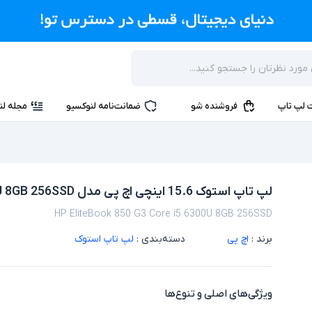
 لپ تاپ
فروشنده شو
ضمانت‌نامه لنوکسیو
مجله لن
لپ تاپ استوک 15.6 اینچی اچ پی مدل HP EliteBook 850 G3 Core i5 6300U 8GB 256SSD
HP EliteBook 850 G3 Core i5 6300U 8GB 256SSD
برند :
اچ پی
دسته‌بندی :
لپ تاپ استوک
ویژگی‌های اصلی و تنوع‌ها