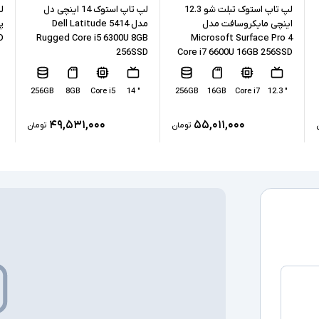
نوع حافظه داخل
لپ تاپ استوک تبلت شو 12.3
لپ تاپ استوک 14 اینچی دل
اینچی مایکروسافت مدل
مدل Dell Latitude 5414
پردازنده گرافیکی
D
Rugged Core i5 6300U 8GB
Microsoft Surface Pro 4
256SSD
Core i7 6600U 16GB 256SSD
کارت گرافیک ا
256GB
8GB
Core i5
" 14
256GB
16GB
Core i7
" 12.3
درگاه های ارتبا
۴۹,۵۳۱,۰۰۰
۵۵,۰۱۱,۰۰۰
تومان
تومان
صفحه نمایش ل
درایو نوری
سیستم عامل
سایر امکانات
اقلام همراه