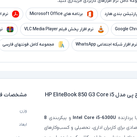
ه کامل نرم افزارهای کاربردی خریداری کنید.
ارتیشن بندی هارد
برنامه های Microsoft Office
نرم افزار er
نرم افزار پخش فیلم VLC Media Player
نر
رم افزار شبکه اجتماعی WhatsApp
مجموعه کامل فونتهای فارسی
لپ تاپ استوک 15.6 اینچی اچ پی مدل HP EliteBook 850 G3 Core i5
مشخصات فن
وزن
 پردازنده
Intel Core i5-6300U
و پیکربندی
8
ابعاد
قتصادی برای کاربران اداری، تحصیلی و کسب‌وکارهای