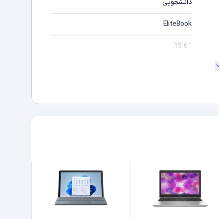
دانشجویی
EliteBook
" 15.6
ندارد
Full HD
مایشگر
Core i5
ده
6300U
Intel نسل 6
8GB
256GB