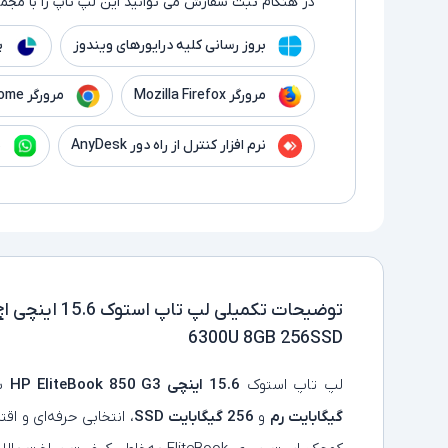
در هنگام ثبت سفارش می توانید این لپ تاپ را با مجموع
بروز رسانی کلیه درایورهای ویندوز
پ
مرورگر Mozilla Firefox
مرورگر Google Chrome
نرم افزار کنترل از راه دور AnyDesk
ن
توضیحات تکمیلی
6300U 8GB 256SSD
لپ‌ تاپ استوک
15.6 اینچی HP EliteBook 850 G3
با
گیگابایت رم
و
256 گیگابایت SSD
، انتخابی حرفه‌ای و ا