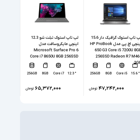
8GB
256GB
SSD
ی
لپ تاپ استوک گرافیک دار 15.6
لپ تاپ استوک تبلت شو 12.3
اینچی اچ پی مدل HP ProBook
اینچی مایکروسافت مدل
مدل 0
Intel HD Graphics 610
B 256SSD
Microsoft Surface Pro 6
650 G3 Core i5 7200U 8G
Core i7 8650U 8GB 256SSD
256SSD Radeon R7 M46
2G
ندارد
ختصاصی
5
" 15.6
256GB
8GB
Core i7
" 12.3
256GB
8GB
Core i5
" 15.6
LAN, 2xUSB 3.0, 1xUSB 2.0, 1xUSB-Type C,
HDMI, headphone/microphone combo jack,
طی
۶۵,۳۷۲,۰۰۰
۴۷,۲۴۲,۰۰۰
تومان
تومان
SD Reader
ندارد
مسی
ندارد
‎Windows 10 Pro