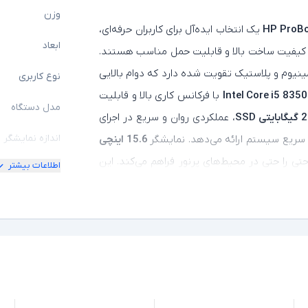
وزن
HP ProBo
یک انتخاب ایده‌آل برای کاربران حرفه‌ای،
ابعاد
، کیفیت ساخت بالا و قابلیت حمل مناسب هستند.
ینیوم و پلاستیک تقویت‌ شده دارد که دوام بالایی
نوع کاربری
Intel Core i5 835
با فرکانس کاری بالا و قابلیت
مدل دستگاه
تی SSD
، عملکردی روان و سریع در اجرای
اندازه نمایشگر
15.6 اینچی
 را حتی در محیط‌های پرنور فراهم می‌کند. این
اطلاعات بیشتر
امکان چرخش
لپ‌ تاپ همچنین دارای کیبورد با نور پس‌زمینه، مجموعه‌ای از پورت‌های متنوع (مانند USB-C ،HDMI و
کیفیت تصویر ن
ه آن را برای محیط‌های کاری و شخصی بسیار مناسب
رای استفاده روزمره فراهم می‌کند.
مشخصات پردازن
مدل پردازنده
نسل پردازنده