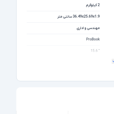
2 کیلوگرم
36.49x25.69x1.9 سانتی متر
مهندسی و اداری
ProBook
" 15.6
180 درجه
Full HD
مایشگر
Core i5
ده
8350U
Intel نسل 8