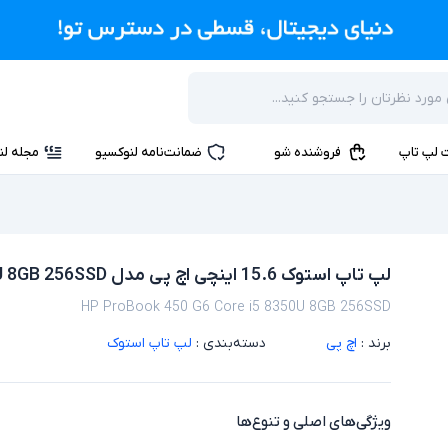
 لپ تاپ
فروشنده شو
ضمانت‌نامه لنوکسیو
مجله لن
لپ تاپ استوک 15.6 اینچی اچ پی مدل HP ProBook 450 G6 Core i5 8350U 8GB 256SSD
HP ProBook 450 G6 Core i5 8350U 8GB 256SSD
برند :
اچ پی
دسته‌بندی :
لپ تاپ استوک
ویژگی‌های اصلی و تنوع‌ها