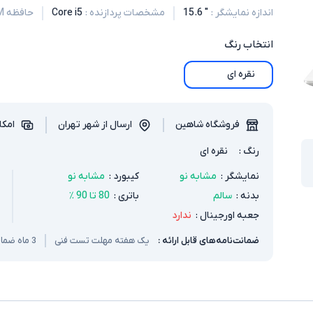
اندازه نمایشگر
:
" 15.6
مشخصات پردازنده
:
Core i5
حافظه RAM
انتخاب
رنگ
نقره ای
فروشگاه شاهین
ارسال از شهر تهران
امکا
رنگ
:
نقره ای
نمایشگر
:
مشابه نو
کیبورد
:
مشابه نو
بدنه
:
سالم
باتری
:
80 تا 90 ٪
جعبه اورجینال
:
ندارد
ضمانت‌نامه‌های قابل ارائه :
یک هفته مهلت تست فنی
3 ماه ضمانت سخت افزار و باتری