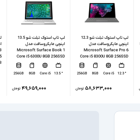
حافظه RAM
حافظه داخلی
نوع حافظه داخل
لپ تاپ استوک تبلت شو 12.3
لپ تاپ استوک تبلت شو 13.5
اینچی مایکروسافت مدل
اینچی مایکروسافت مدل
پردازنده گرافیکی
B
Microsoft Surface Book 1
Microsoft Surface Pro 6
5
Core i5 6300U 8GB 256SSD
Core i5 8300U 8GB 256SSD
B
کارت گرافیک ا
256GB
8GB
Core i5
" 13.5
256GB
8GB
Core i5
" 12.3
درگاه های ارتبا
۴۹,۶۵۹,۰۰۰
۵۸,۶۳۳,۰۰۰
تومان
تومان
صفحه نمایش ل
درایو نوری
سیستم عامل