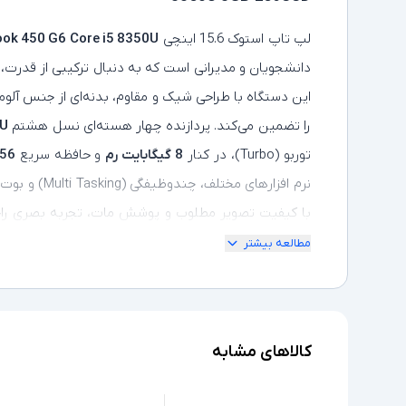
لپ‌ تاپ استوک 15.6 اینچی
ok 450 G6 Core i5 8350U
دانشجویان و مدیرانی است که به دنبال ترکیبی از قدرت
این دستگاه با طراحی شیک و مقاوم، بدنه‌ای از جنس آلوم
را تضمین می‌کند. پردازنده چهار هسته‌ای نسل هشتم
0U
توربو (Turbo)، در کنار
8 گیگابایت رم
و حافظه سریع
256 گیگابای
نرم‌ افزارهای مختلف، چندوظیفگی (Multi Tasking) و بوت سریع سیستم ارائه می‌دهد. نمایشگر
با کیفیت تصویر مطلوب و پوشش مات، تجربه بصری راحتی
مطالعه بیشتر
LAN)، و امکانات امنیتی نظیر حسگر اثر انگشت است ک
می‌سازد. باتری قدرتمند و کارآمد این مدل نیز دوام خوبی ب
کالاهای مشابه