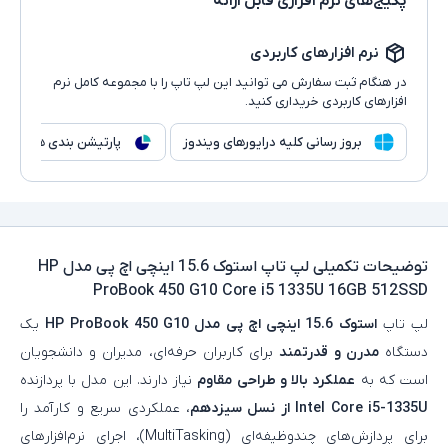
پکیج‌های نرم افزاری قابل ارائه
نرم افزارهای کاربردی
در هنگام ثبت سفارش می توانید این لپ تاپ را با مجموعه کامل نرم
افزارهای کاربردی خریداری کنید.
بروز رسانی کلیه درایورهای ویندوز
پارتیشن بندی هارد
توضیحات تکمیلی
لپ تاپ استوک 15.6 اینچی اچ پی مدل HP
ProBook 450 G10 Core i5 1335U 16GB 512SSD
لپ‌ تاپ
استوک 15.6 اینچی اچ‌ پی مدل HP ProBook 450 G10
یک
دستگاه
مدرن و قدرتمند
برای کاربران حرفه‌ای، مدیران و دانشجویان
است که به
عملکرد بالا و طراحی مقاوم
نیاز دارند. این مدل با پردازنده
Intel Core i5-1335U از نسل سیزدهم
، عملکردی سریع و کارآمد را
برای پردازش‌های چندوظیفه‌ای (MultiTasking)، اجرای نرم‌افزارهای