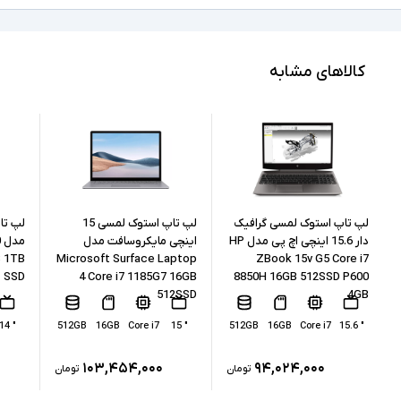
Full HD
کیفیت تصویر نمایشگر
Core i5
مشخصات پردازنده
کالاهای مشابه
1335U
مدل پردازنده
Intel نسل 13
نسل پردازنده
16GB
حافظه RAM
512GB
حافظه داخلی
لپ تاپ استوک لمسی گرافیک
لپ تاپ استوک لمسی 15
دار 15.6 اینچی اچ پی مدل HP
اینچی مایکروسافت مدل
م
B 1TB
Microsoft Surface Laptop
ZBook 15v G5 Core i7
SSD
نوع حافظه داخلی
SSD
4 Core i7 1185G7 16GB
8850H 16GB 512SSD P600
512SSD
4GB
Intel Iris Xe Graphics
پردازنده گرافیکی
" 14
512GB
16GB
Core i7
" 15
512GB
16GB
Core i7
" 15.6
ندارد
کارت گرافیک اختصاصی
۱۰۳,۴۵۴,۰۰۰
۹۴,۰۲۴,۰۰۰
تومان
تومان
LAN, 2xUSB 3.0, 2xUSB-Type C, HDMI,
درگاه های ارتباطی
headphone/microphone combo jack