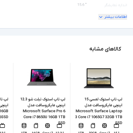
" 15.6
اندازه نمایشگر
اطلاعات بیشتر
180 درجه
امکان چرخش
Full HD
کیفیت تصویر نمایشگر
Core i5
مشخصات پردازنده
کالاهای مشابه
1135G7
مدل پردازنده
Intel نسل 11
نسل پردازنده
16GB
حافظه RAM
512GB
حافظه داخلی
لپ تاپ استوک لمسی 15
لپ تاپ استوک تبلت شو 12.3
اینچی مایکروسافت مدل
اینچی مایکروسافت مدل
 16GB
Microsoft Surface Pro 6
Microsoft Surface Laptop
SSD
نوع حافظه داخلی
6SSD
Core i7 8650U 16GB 1TB
3 Core i7 1065G7 32GB 1TB
SSD
SSD
Intel Iris Xe Graphics
پردازنده گرافیکی