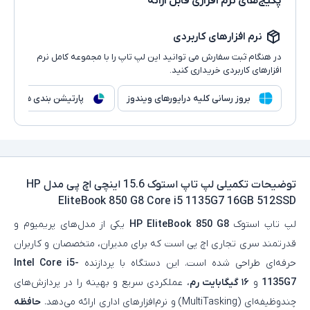
پکیج‌های نرم افزاری قابل ارائه
نرم افزارهای کاربردی
در هنگام ثبت سفارش می توانید این لپ تاپ را با مجموعه کامل نرم
افزارهای کاربردی خریداری کنید.
بروز رسانی کلیه درایورهای ویندوز
پارتیشن بندی هارد
توضیحات تکمیلی
لپ تاپ استوک 15.6 اینچی اچ پی مدل HP
EliteBook 850 G8 Core i5 1135G7 16GB 512SSD
لپ‌ تاپ استوک
HP EliteBook 850 G8
یکی از مدل‌های پریمیوم و
قدرتمند سری تجاری اچ‌ پی است که برای مدیران، متخصصان و کاربران
حرفه‌ای طراحی شده است. این دستگاه با پردازنده
Intel Core i5-
1135G7
و
۱۶ گیگابایت رم
، عملکردی سریع و بهینه را در پردازش‌های
چندوظیفه‌ای (MultiTasking) و نرم‌افزارهای اداری ارائه می‌دهد.
حافظه