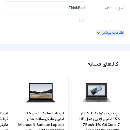
ThinkPad
مدل دستگاه
" 14
اندازه نمایشگر
اطلاعات بیشتر
180 درجه
امکان چرخش
Full HD
کیفیت تصویر نمایشگر
Core i5
مشخصات پردازنده
کالاهای مشابه
8365U
مدل پردازنده
Intel نسل 8
نسل پردازنده
16GB
حافظه RAM
512GB
حافظه داخلی
لپ تاپ استوک گرافیک دار
لپ تاپ استوک لمسی 13.5
لپ تا
15.6 اینچی اچ پی مدل HP
اینچی مایکروسافت مدل
Microsoft Surface Laptop
ZBook 15u G6 Core i7
SSD
نوع حافظه داخلی