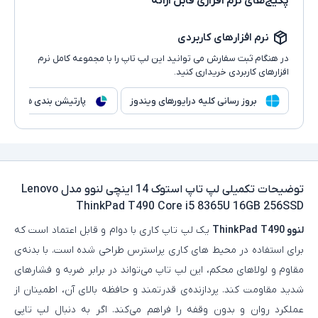
پکیج‌های نرم افزاری قابل ارائه
نرم افزارهای کاربردی
در هنگام ثبت سفارش می توانید این لپ تاپ را با مجموعه کامل نرم
افزارهای کاربردی خریداری کنید.
بروز رسانی کلیه درایورهای ویندوز
پارتیشن بندی هارد
توضیحات تکمیلی
لپ تاپ استوک 14 اینچی لنوو مدل Lenovo
ThinkPad T490 Core i5 8365U 16GB 256SSD
لنوو ThinkPad T490
یک لپ‌ تاپ کاری با دوام و قابل اعتماد است که
برای استفاده در محیط‌ های کاری پراسترس طراحی شده است. با بدنه‌ی
مقاوم و لولاهای محکم، این لپ‌ تاپ می‌تواند در برابر ضربه و فشارهای
شدید مقاومت کند. پردازنده‌ی قدرتمند و حافظه بالای آن، اطمینان از
عملکرد روان و بدون وقفه را فراهم می‌کند. اگر به دنبال لپ‌ تاپی