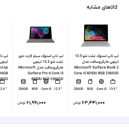
Core i5
مشخصات پردازنده
کالاهای مشابه
8365U
مدل پردازنده
Intel نسل 8
نسل پردازنده
16GB
حافظه RAM
256GB
حافظه داخلی
لپ تاپ استوک تبلت شو 13.5
لپ تاپ استوک سیم کارت خور
اینچی مایکروسافت مدل
تبلت شو 12.3 اینچی
اینچی
Microsoft Surface Book 2
مایکروسافت مدل Microsoft
aptop
SSD
نوع حافظه داخلی
 16GB
Surface Pro 6 Core i5
Core i5 8350U 8GB 256SSD
6SSD
8350U 8GB 256SSD
Intel UHD Graphics 620
پردازنده گرافیکی
" 12.4
256GB
8GB
Core i5
" 12.3
256GB
8GB
Core i5
" 13.5
ندارد
کارت گرافیک اختصاصی
۶۱,۹۹۱,۰۰۰
۶۳,۴۴۱,۰۰۰
تومان
تومان
LAN, 2xUSB 3.0, 1xType C(Thunderbolt),
1xUSB-Type C, HDMI, Dock,
درگاه های ارتباطی
headphone/microphone combo jack