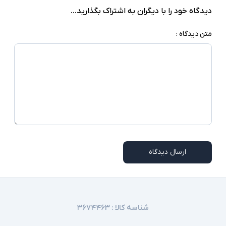
ندارد
صفحه نمایش لمسی
دیدگاه خود را با دیگران به اشتراک بگذارید...
ندارد
درایو نوری
متن دیدگاه :
‎Windows 10 Pro
سیستم عامل
شارژر Type C - اسلات امنیتی - Pointing Stick -
اسلات سیم کارت - Smart Card Reader - نور پس
سایر امکانات
زمینه کیبورد - اسکنر اثر انگشت - دوربین تشخیص
چهره
شارژر استاندارد به همراه کابل برق
اقلام همراه
امکاناتی نظیر اسلات سیم کارت، نور پس زمینه
ارسال دیدگاه
کیبورد، اسکنر اثر انگشت و دوربین تشخیص چهره در
توضیحات تکمیلی
همه مدلها وجود ندارند
شناسه کالا :
۳۶۷۴۴۶۳