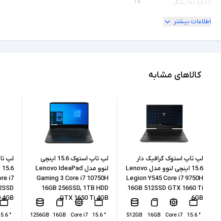
" 14
اندازه نمایشگر
اطلاعات بیشتر
ندارد
امکان چرخش
Full HD
کیفیت تصویر نمایشگر
Core i5
مشخصات پردازنده
کالاهای مشابه
1245U
مدل پردازنده
Intel نسل 12
نسل پردازنده
16GB
حافظه RAM
256GB
حافظه داخلی
لپ تاپ استوک گرافیک دار
لپ تاپ استوک 15.6 اینچی
لپ تا
15.6 اینچی لنوو مدل Lenovo
لنوو مدل Lenovo IdeaPad
re i7
Gaming 3 Core i7 10750H
Legion Y545 Core i7 9750H
SSD
نوع حافظه داخلی
2SSD
16GB 256SSD, 1TB HDD
16GB 512SSD GTX 1660 Ti
 4GB
GTX 1650 Ti 4GB
6GB
Intel Iris Xe Graphics
پردازنده گرافیکی
" 15.6
1256GB
16GB
Core i7
" 15.6
512GB
16GB
Core i7
" 15.6