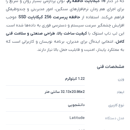
که در کنار
16 گیگابایت حافظه رم
، توان پردازشی بسیار روان و سریع را
برای اجرای هم‌ زمان نرم‌افزارهای سنگین، امور مدیریتی و چندوظیفگی
فراهم می‌کند. استفاده از
حافظه پرسرعت 256 گیگابایت SSD
موجب
افزایش چشمگیر سرعت سیستم و دسترسی فوری به داده‌ها شده است.
این لپ‌ تاپ استوک با
کیفیت ساخت بالا، طراحی صنعتی و سلامت فنی
کامل
، انتخابی ایده‌آل برای مدیران، برنامه‌ نویسان و کاربرانی است که
به عملکرد پایدار، امنیت و قابلیت حمل بالا نیاز دارند.
مشخصات فنی
1.22 کیلوگرم
وزن
32.13x20.86x2 سانتی متر
ابعاد
دانشجویی
نوع کاربری
Latitude
مدل دستگاه