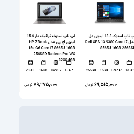
16GB
256GB
SSD
ی
لپ تاپ استوک 13.3 اینچی دل
لپ تاپ استوک گرافیک دار 15.6
مدل Dell XPS 13 9380 Core i7
اینچی اچ پی مدل HP ZBook
اینچی ما
Intel Iris Xe Graphics
ce Pro 6
15u G6 Core i7 8665U 16GB
8565U 16GB 256SS
B 256SSD
256SSD Radeon Pro WX
3200 4GB
ندارد
ختصاصی
5
" 12.3
256GB
16GB
Core i7
" 15.6
256GB
16GB
Core i7
" 13.3
1xUSB 3.2, 2xType C(Thunderbolt), HDMI
,microSD Card Reader,
طی
۷۹,۲۷۵,۰۰۰
۶۹,۵۱۵,۰۰۰
تومان
تومان
headphone/microphone combo jack
ندارد
مسی
ندارد
Windows 10 Pro