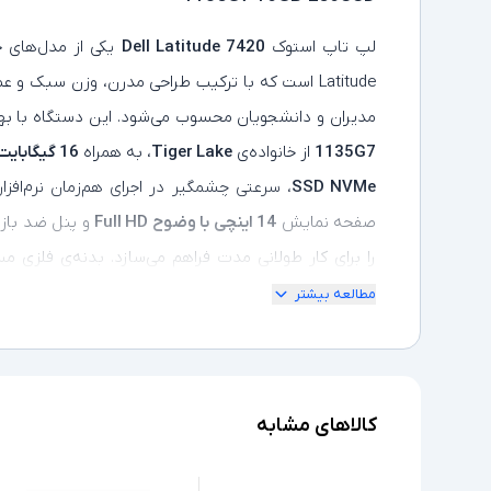
لپ‌ تاپ استوک
Dell Latitude 7420
یکی از مدل‌های ح
Latitude است که با ترکیب طراحی مدرن، وزن سبک و عم
مدیران و دانشجویان محسوب می‌شود. این دستگاه با بهر
1135G7
از خانواده‌ی
Tiger Lake
، به همراه
16 گیگابایت حافظه رم DDR4
SSD NVMe
، سرعتی چشمگیر در اجرای هم‌زمان نرم‌افزا
صفحه‌ نمایش
14 اینچی با وضوح Full HD
را برای کار طولانی‌ مدت فراهم می‌سازد. بدنه‌ی فلزی م
پورت‌های کامل از جمله
USB Type-C، HDMI، Thunderbolt 4 و ک
مطالعه بیشتر
کارآمد و قابل اعتماد در محیط‌های کاری تبدیل کرده اس
صدای کم فن و کیفیت ساخت بالا، انتخابی مطمئن برای 
عملکردی مدرن و ماندگار هستند.
کالاهای مشابه