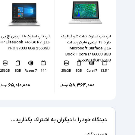
لپ تاپ استوک تبلت شو گرافیک
لپ تاپ استوک 14 اینچی اچ پی
دار 13.5 اینچی مایکروسافت
مدل HP EliteBook 745 G6 R7
مدل Microsoft Surface
PRO 3700U 8GB 256SSD
Book 1 Core i7 6600U 8GB
256SSD dGPU 1GB
256GB
8GB
Ryzen 7
" 14
256GB
8GB
Core i7
" 13.5
۶۵,۰۱۰,۰۰۰
۵۸,۳۶۴,۰۰۰
تومان
تومان
دیدگاه خود را با دیگران به اشتراک بگذارید...
متن دیدگاه :