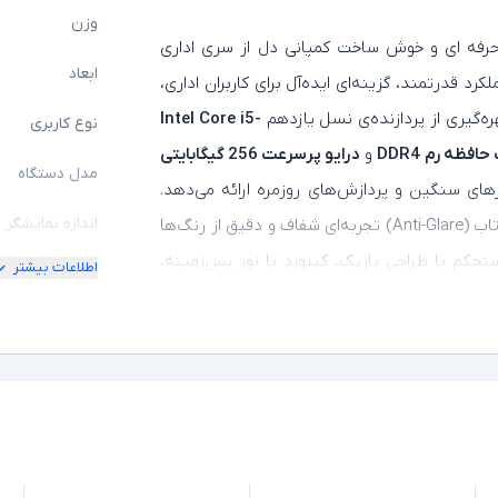
وزن
رفه‌ ای و خوش‌ ساخت کمپانی دل از سری اداری
ابعاد
لکرد قدرتمند، گزینه‌ای ایده‌آل برای کاربران اداری،
ه‌گیری از پردازنده‌ی نسل یازدهم
Intel Core i5-
نوع کاربری
و
درایو پرسرعت 256 گیگابایتی
مدل دستگاه
رهای سنگین و پردازش‌های روزمره ارائه می‌دهد.
اندازه نمایشگر
و پنل ضد بازتاب (Anti-Glare) تجربه‌ای شفاف و دقیق از رنگ‌ها
ستحکم با طراحی باریک، کیبورد با نور پس‌زمینه،
اطلاعات بیشتر
امکان چرخش
ارت‌ خوان
، این لپ‌ تاپ را به ابزاری
کیفیت تصویر ن
ت. لپ‌تاپ
Dell Latitude 7420
با شارژدهی عالی،
کسانی است که به‌ دنبال دستگاهی استوک اما با
مشخصات پردازن
مدل پردازنده
نسل پردازنده