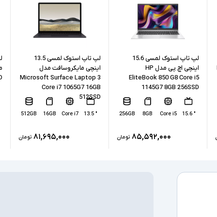
حافظه RAM
حافظه داخلی
نوع حافظه داخل
لپ تاپ استوک لمسی 15.6
لپ تاپ استوک لمسی 13.5
اینچی اچ پی مدل HP
اینچی مایکروسافت مدل
پردازنده گرافیکی
D
Microsoft Surface Laptop 3
EliteBook 850 G8 Core i5
Core i7 1065G7 16GB
1145G7 8GB 256SSD
512SSD
کارت گرافیک ا
512GB
16GB
Core i7
" 13.5
256GB
8GB
Core i5
" 15.6
درگاه های ارتبا
۸۱,۶۹۵,۰۰۰
۸۵,۵۹۲,۰۰۰
تومان
تومان
صفحه نمایش ل
درایو نوری
سیستم عامل