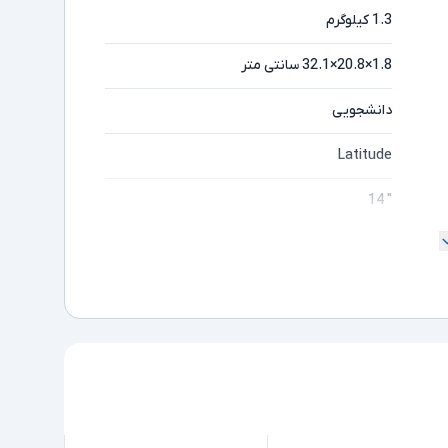
1.3 کیلوگرم
1.8×20.8×32.1 سانتی‌ متر
دانشجویی
Latitude
" 14
180 درجه
Full HD
مایشگر
Core i5
ده
1135G7
Intel نسل 11