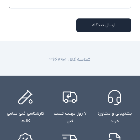
شارژر استاندارد به همراه کابل برق
اقلام همراه
امکاناتی نظیر اسلات سیم کارت، نور پس زمینه
کیبورد، اسکنر اثر انگشت و دوربین تشخیص چهره در
توضیحات تکمیلی
ارسال دیدگاه
همه مدلها وجود ندارند
شناسه کالا :
۳۶۶۷۹۰۱
پشتیبانی و مشاوره
۷ روز مهلت تست
کارشناسی فنی تمامی
خرید
فنی
کالاها