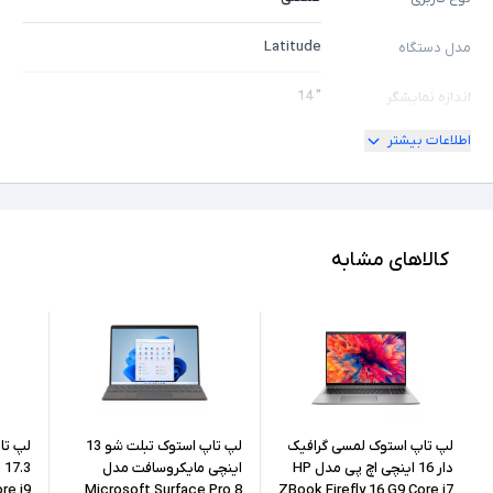
Latitude
مدل دستگاه
" 14
اندازه نمایشگر
اطلاعات بیشتر
180 درجه
امکان چرخش
Full HD
کیفیت تصویر نمایشگر
Core i5
مشخصات پردازنده
کالاهای مشابه
1145G7
مدل پردازنده
Intel نسل 11
نسل پردازنده
8GB
حافظه RAM
256GB
حافظه داخلی
لپ تاپ استوک لمسی گرافیک
لپ تاپ استوک تبلت شو 13
لپ تا
دار 16 اینچی اچ پی مدل HP
اینچی مایکروسافت مدل
re i9
Microsoft Surface Pro 8
ZBook Firefly 16 G9 Core i7
SSD