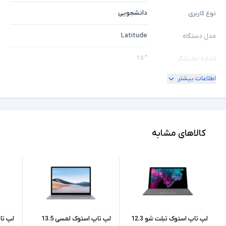
دانشجویی
نوع کاربری
Latitude
مدل دستگاه
" 14
اندازه نمایشگر
اطلاعات بیشتر
ندارد
امکان چرخش
+HD
کیفیت تصویر نمایشگر
Core i5
مشخصات پردازنده
کالاهای مشابه
1245U
مدل پردازنده
Intel نسل 12
نسل پردازنده
16GB
حافظه RAM
512GB
حافظه داخلی
لپ تاپ استوک تبلت شو 12.3
لپ تاپ استوک لمسی 13.5
لپ تا