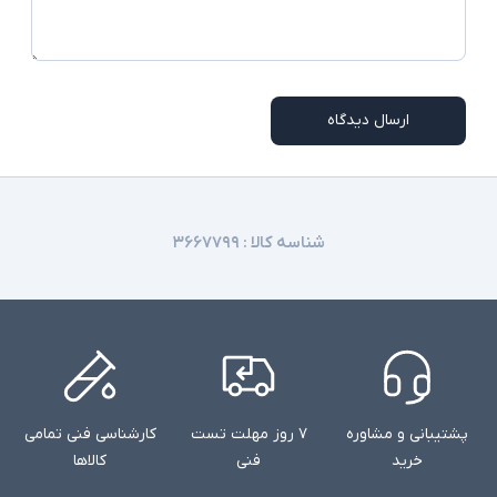
اقلام همراه
امکاناتی نظیر نور پس زمینه کیبورد، اسکنر اثر
انگشت و دوربین تشخیص چهره در همه مدلها
توضیحات تکمیلی
وجود ندارند
ارسال دیدگاه
شناسه کالا :
۳۶۶۷۷۹۹
پشتیبانی و مشاوره
۷ روز مهلت تست
کارشناسی فنی تمامی
خرید
فنی
کالاها