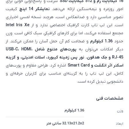
16 گیگابایت رم و 512 گیگابایت SSD
سرعت و پاسخ‌گویی خوبی برای
امور روزمره و نیمه‌سنگین ارائه می‌دهد.
نمایشگر 14 اینچ
کیفیت
تصویر مناسبی دارد و ضدانعکاس است، هرچند نسخه لمسی اختیاری
است. این لپ‌ تاپ کارت گرافیک اختصاصی ندارد و از
Intel Iris Xe
مجتمع استفاده می‌کند، اما برای کارهای گرافیکی سبک کافی است. وزن
حدود
1.36 کیلوگرم
و ضخامت کم آن حمل آسان را ممکن می‌کند. از
دیگر امکانات می‌توان به
پورت‌های متنوع شامل USB‑C، HDMI،
RJ‑45 و جک هدفون
،
نور پس‌ زمینه کیبورد، اسلات امنیتی، و گزینه
اسکنر اثر انگشت و Smart Card
اشاره کرد. طراحی مقاوم و پورت‌های
کامل، این لپ‌ تاپ را به گزینه‌ای مناسب برای کاربران حرفه‌ای و
دانشجویی تبدیل کرده است.
مشخصات فنی
1.36 کیلوگرم
وزن
32.13x21.2x2 سانتی متر
ابعاد