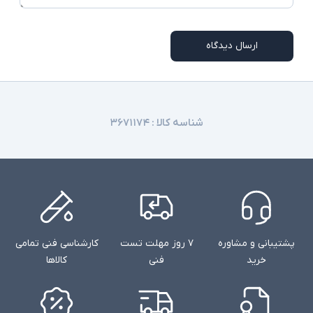
امکاناتی نظیر اسلات سیم کارت، نور پس زمینه
کیبورد، اسکنر اثر انگشت و دوربین تشخیص چهره در
توضیحات تکمیلی
ارسال دیدگاه
همه مدلها وجود ندارند
شناسه کالا :
۳۶۷۱۱۷۴
پشتیبانی و مشاوره
۷ روز مهلت تست
کارشناسی فنی تمامی
خرید
فنی
کالاها