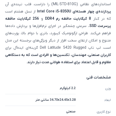
استانداردهای نظامی (MIL-STD-810G) را داراست. قلب تپنده‌ی آن
پردازنده‌ی چهار هسته‌ای Intel Core i5-8350U
از نسل هشتم است
که در کنار
8 گیگابایت حافظه رم DDR4
و
256 گیگابایت حافظه
پرسرعت SSD
، سرعتی چشمگیر در اجرای نرم‌افزارها و پردازش داده‌ها
فراهم می‌کند. طراحی ارگونومیک کیبورد، باتری با دوام بالا، پورت‌های
متنوع و امکان ارتقای سخت‌ افزار از دیگر ویژگی‌های برجسته این مدل
است. لپ تاپ Dell Latitude 5420 Rugged گزینه‌ای ایده‌آل برای
کاربران صنعتی، مهندسان، تکنسین‌ها و افرادی است که به دستگاهی
مقاوم و قابل اعتماد برای استفاده طولانی‌ مدت نیاز دارند
.
مشخصات فنی
2.2 کیلوگرم
وزن
34.70x24.45x3.28 سانتی متر
ابعاد
صنعتی
نوع کاربری