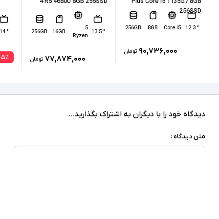
4 R5 4680U 8GB 256SSD
Plus Core i5 1135G7 8GB
256SSD
Intel HD Graphics 520
پردازنده گرافیکی
5
256GB
8GB
Core i5
" 12.3
" 14
256GB
16GB
" 13.5
ندارد
Ryzen
کارت گرافیک اختصاصی
۹۰,۷۳۶,۰۰۰
تومان
۵
٪
2xLAN, Serial, 3xUSB 3.1, 1xUSB-Type C, SD
۷۷,۸۷۴,۰۰۰
تومان
Card Reader, HDMI 2.0, VGA,
درگاه های ارتباطی
headphone/microphone combo jack
ندارد
صفحه نمایش لمسی
دیدگاه خود را با دیگران به اشتراک بگذارید...
ندارد
درایو نوری
متن دیدگاه :
Windows 10 Pro
سیستم عامل
نور پس زمینه کیبورد - اسکنر اثر انگشت - دوربین
تشخیص چهره - Smart Card Reader - شارژر
سایر امکانات
سوزنی - اسلات سیم کارت - اسلات امنیتی - جای دو
باتری
شارژر استاندارد به همراه کابل برق
اقلام همراه