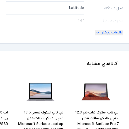
Latitude
مدل دستگاه
" 14
اندازه نمایشگر
اطلاعات بیشتر
180 درجه
امکان چرخش
Full HD
کیفیت تصویر نمایشگر
Core i5
مشخصات پردازنده
کالاهای مشابه
8350U
مدل پردازنده
Intel نسل 8
نسل پردازنده
8GB
حافظه RAM
256GB
حافظه داخلی
لپ تاپ استوک تبلت شو 12.3
لپ تاپ استوک لمسی 13.5
اینچی مایکروسافت مدل
اینچی مایکروسافت مدل
12SSD
Microsoft Surface Laptop
Microsoft Surface Pro 7
SSD
نوع حافظه داخلی