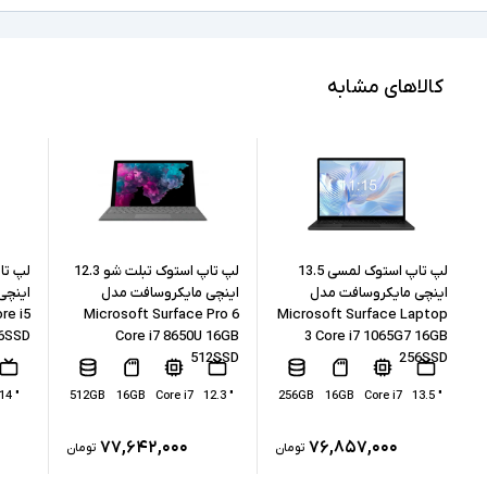
Full HD
کیفیت تصویر نمایشگر
5 Ryzen
مشخصات پردازنده
کالاهای مشابه
5650U
مدل پردازنده
AMD نسل 5
نسل پردازنده
8GB
حافظه RAM
256GB
حافظه داخلی
لپ تاپ استوک لمسی 13.5
لپ تاپ استوک تبلت شو 12.3
اینچی مایکروسافت مدل
اینچی مایکروسافت مدل
re i5
Microsoft Surface Pro 6
Microsoft Surface Laptop
SSD
نوع حافظه داخلی
56SSD
Core i7 8650U 16GB
3 Core i7 1065G7 16GB
512SSD
256SSD
AMD Radeon Graphics
پردازنده گرافیکی
" 14
512GB
16GB
Core i7
" 12.3
256GB
16GB
Core i7
" 13.5
ندارد
کارت گرافیک اختصاصی
۷۷,۶۴۲,۰۰۰
۷۶,۸۵۷,۰۰۰
تومان
تومان
2xUSB 3.2, 2xUSB-Type C, HDMI,
درگاه های ارتباطی
headphone/microphone combo jack