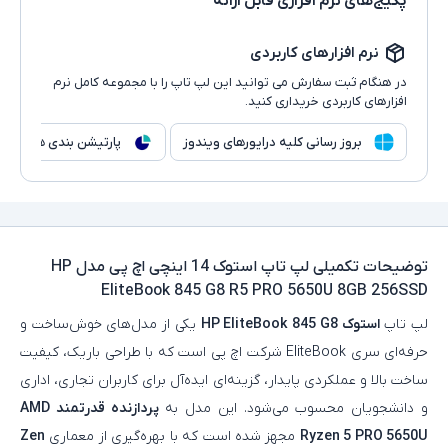
پکیج‌های نرم افزاری قابل ارائه
نرم افزارهای کاربردی
در هنگام ثبت سفارش می توانید این لپ تاپ را با مجموعه کامل نرم
افزارهای کاربردی خریداری کنید.
بروز رسانی کلیه درایورهای ویندوز
پارتیشن بندی هارد
توضیحات تکمیلی
لپ تاپ استوک 14 اینچی اچ پی مدل HP
EliteBook 845 G8 R5 PRO 5650U 8GB 256SSD
لپ‌ تاپ
استوک HP EliteBook 845 G8
یکی از مدل‌های خوش‌ساخت و
حرفه‌ای سری EliteBook شرکت اچ‌ پی است که با طراحی باریک، کیفیت
ساخت بالا و عملکردی پایدار، گزینه‌ای ایده‌آل برای کاربران تجاری، اداری
و دانشجویان محسوب می‌شود. این مدل به
پردازنده قدرتمند AMD
Ryzen 5 PRO 5650U
مجهز شده است که با بهره‌گیری از معماری
Zen