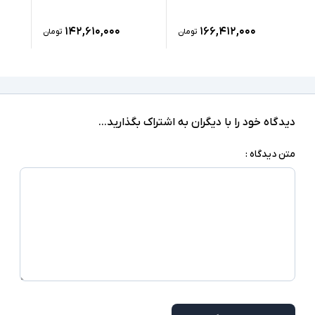
1xUSB 3.2, 2xType C(Thunderbolt 4), 1xUSB-
Type C, HDMI 2.1 headphone/microphone
درگاه های ارتباطی
۱۴۲,۶۱۰,۰۰۰
۱۶۶,۴۱۲,۰۰۰
تومان
تومان
combo jack
ندارد
صفحه نمایش لمسی
ندارد
درایو نوری
دیدگاه خود را با دیگران به اشتراک بگذارید...
Windows 11 Pro
سیستم عامل
متن دیدگاه :
نور پس زمینه کیبورد - اسکنر اثر انگشت - اسلات
سایر امکانات
سیم کارت - شارژر Type C - دوربین تشخیص چهره
شارژر استاندارد به همراه کابل برق
اقلام همراه
امکاناتی نظیر اسلات سیم کارت، نور پس زمینه
کیبورد، اسکنر اثر انگشت و دوربین تشخیص چهره در
توضیحات تکمیلی
همه مدلها وجود ندارند