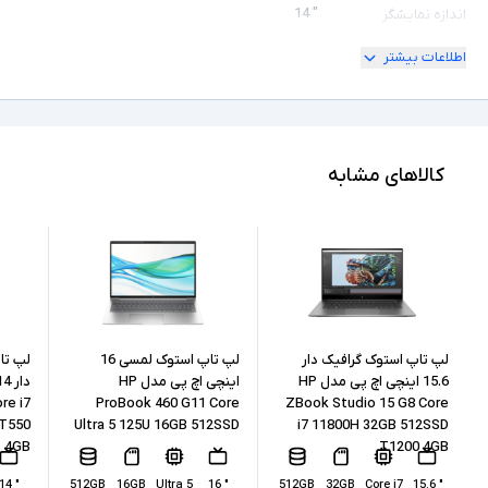
" 14
اندازه نمایشگر
اطلاعات بیشتر
ندارد
امکان چرخش
Full HD
کیفیت تصویر نمایشگر
125H
مدل پردازنده
کالاهای مشابه
Intel Ultra نسل 1
نسل پردازنده
16GB
حافظه RAM
512GB
حافظه داخلی
SSD
نوع حافظه داخلی
لپ تاپ استوک گرافیک دار
لپ تاپ استوک لمسی 16
لپ تا
15.6 اینچی اچ پی مدل HP
اینچی اچ پی مدل HP
re i7
ProBook 460 G11 Core
ZBook Studio 15 G8 Core
Intel Arc Graphics
پردازنده گرافیکی
 T550
Ultra 5 125U 16GB 512SSD
i7 11800H 32GB 512SSD
4GB
T1200 4GB
ندارد
کارت گرافیک اختصاصی
" 14
512GB
16GB
Ultra 5
" 16
512GB
32GB
Core i7
" 15.6