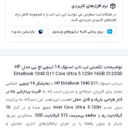
نرم افزارهای کاربردی
در هنگام ثبت سفارش می توانید این لپ تاپ را با مجموعه کامل نرم
افزارهای کاربردی خریداری کنید.
بروز رسانی کلیه درایورهای ویندوز
پارتیشن بندی هارد
توضیحات تکمیلی
لپ تاپ استوک 14 اینچی اچ پی مدل HP
EliteBook 1040 G11 Core Ultra 5 125H 16GB 512SSD
لپ‌تاپ استوک
HP EliteBook 1040 G11
با
نمایشگر 14 اینچی
، انتخابی
ممتاز برای کاربران حرفه‌ای و مدیران است که به
قدرت پردازشی بالا در
کنار طراحی باریک و قابل حمل
اهمیت می‌دهند. این دستگاه به پردازنده
نسل جدید
Intel Core Ultra 5-125H
مجهز شده و در کنار
16
گیگابایت رم
و
حافظه پرسرعت 512 گیگابایت SSD
، عملکردی سریع،
پایدار و بدون وقفه را در اجرای نرم‌افزارهای اداری، تحلیلی و